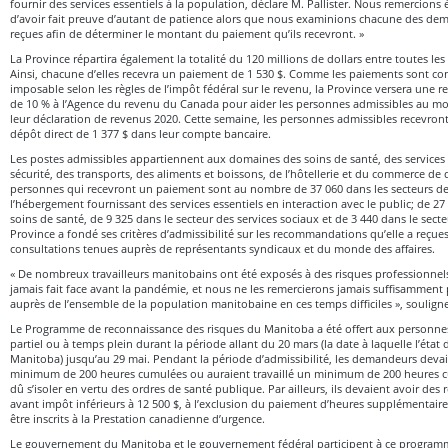
fournir des services essentiels à la population, déclare M. Pallister. Nous remercion
d’avoir fait preuve d’autant de patience alors que nous examinions chacune des d
reçues afin de déterminer le montant du paiement qu’ils recevront. »
La Province répartira également la totalité du 120 millions de dollars entre toutes le
Ainsi, chacune d’elles recevra un paiement de 1 530 $. Comme les paiements sont 
imposable selon les règles de l’impôt fédéral sur le revenu, la Province versera une r
de 10 % à l’Agence du revenu du Canada pour aider les personnes admissibles au m
leur déclaration de revenus 2020. Cette semaine, les personnes admissibles recevront
dépôt direct de 1 377 $ dans leur compte bancaire.
Les postes admissibles appartiennent aux domaines des soins de santé, des services so
sécurité, des transports, des aliments et boissons, de l’hôtellerie et du commerce de d
personnes qui recevront un paiement sont au nombre de 37 060 dans les secteurs de 
l’hébergement fournissant des services essentiels en interaction avec le public; de 27
soins de santé, de 9 325 dans le secteur des services sociaux et de 3 440 dans le secte
Province a fondé ses critères d’admissibilité sur les recommandations qu’elle a reçues
consultations tenues auprès de représentants syndicaux et du monde des affaires.
« De nombreux travailleurs manitobains ont été exposés à des risques professionnels
jamais fait face avant la pandémie, et nous ne les remercierons jamais suffisamment p
auprès de l’ensemble de la population manitobaine en ces temps difficiles », souligne 
Le Programme de reconnaissance des risques du Manitoba a été offert aux personnes 
partiel ou à temps plein durant la période allant du 20 mars (la date à laquelle l’état
Manitoba) jusqu’au 29 mai. Pendant la période d’admissibilité, les demandeurs devaie
minimum de 200 heures cumulées ou auraient travaillé un minimum de 200 heures cum
dû s’isoler en vertu des ordres de santé publique. Par ailleurs, ils devaient avoir de
avant impôt inférieurs à 12 500 $, à l’exclusion du paiement d’heures supplémentaires
être inscrits à la Prestation canadienne d’urgence.
Le gouvernement du Manitoba et le gouvernement fédéral participent à ce programme