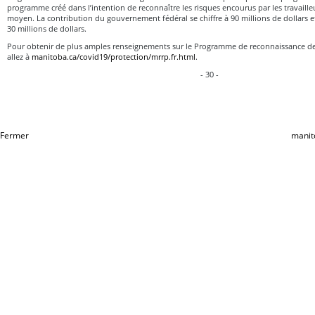
programme créé dans l’intention de reconnaître les risques encourus par les travailleu
moyen. La contribution du gouvernement fédéral se chiffre à 90 millions de dollars e
30 millions de dollars.
Pour obtenir de plus amples renseignements sur le Programme de reconnaissance de
allez à
manitoba.ca/covid19/protection/mrrp.fr.html
.
- 30 -
Fermer
manit