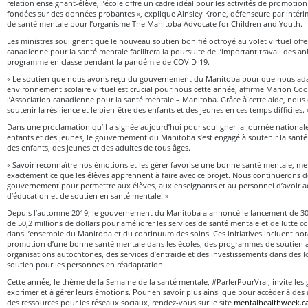
relation enseignant-élève, l’école offre un cadre idéal pour les activités de promotio
fondées sur des données probantes », explique Ainsley Krone, défenseure par intérim
de santé mentale pour l’organisme The Manitoba Advocate for Children and Youth.
Les ministres soulignent que le nouveau soutien bonifié octroyé au volet virtuel offer
canadienne pour la santé mentale facilitera la poursuite de l’important travail des a
programme en classe pendant la pandémie de COVID-19.
« Le soutien que nous avons reçu du gouvernement du Manitoba pour que nous adap
environnement scolaire virtuel est crucial pour nous cette année, affirme Marion Coop
l’Association canadienne pour la santé mentale – Manitoba. Grâce à cette aide, nou
soutenir la résilience et le bien-être des enfants et des jeunes en ces temps difficiles.
Dans une proclamation qu’il a signée aujourd’hui pour souligner la Journée national
enfants et des jeunes, le gouvernement du Manitoba s’est engagé à soutenir la santé 
des enfants, des jeunes et des adultes de tous âges.
« Savoir reconnaître nos émotions et les gérer favorise une bonne santé mentale, me
exactement ce que les élèves apprennent à faire avec ce projet. Nous continuerons de 
gouvernement pour permettre aux élèves, aux enseignants et au personnel d’avoir ac
d’éducation et de soutien en santé mentale. »
Depuis l’automne 2019, le gouvernement du Manitoba a annoncé le lancement de 30 in
de 50,2 millions de dollars pour améliorer les services de santé mentale et de lutte 
dans l’ensemble du Manitoba et du continuum des soins. Ces initiatives incluent n
promotion d’une bonne santé mentale dans les écoles, des programmes de soutien a
organisations autochtones, des services d’entraide et des investissements dans des 
soutien pour les personnes en réadaptation.
Cette année, le thème de la Semaine de la santé mentale, #ParlerPourVrai, invite le
exprimer et à gérer leurs émotions. Pour en savoir plus ainsi que pour accéder à des a
des ressources pour les réseaux sociaux, rendez-vous sur le site
mentalhealthweek.ca