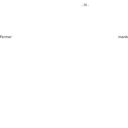
- 30 -
Fermer
manit