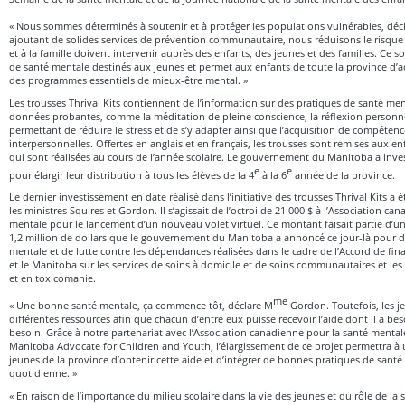
« Nous sommes déterminés à soutenir et à protéger les populations vulnérables, déc
ajoutant de solides services de prévention communautaire, nous réduisons le risque q
et à la famille doivent intervenir auprès des enfants, des jeunes et des familles. Ce s
de santé mentale destinés aux jeunes et permet aux enfants de toute la province d’a
des programmes essentiels de mieux-être mental. »
Les trousses Thrival Kits contiennent de l’information sur des pratiques de santé me
données probantes, comme la méditation de pleine conscience, la réflexion personnel
permettant de réduire le stress et de s’y adapter ainsi que l’acquisition de compétenc
interpersonnelles. Offertes en anglais et en français, les trousses sont remises aux en
qui sont réalisées au cours de l’année scolaire. Le gouvernement du Manitoba a invest
e
e
pour élargir leur distribution à tous les élèves de la 4
à la 6
année de la province.
Le dernier investissement en date réalisé dans l’initiative des trousses Thrival Kits a 
les ministres Squires et Gordon. Il s’agissait de l’octroi de 21 000 $ à l’Association ca
mentale pour le lancement d’un nouveau volet virtuel. Ce montant faisait partie d’u
1,2 million de dollars que le gouvernement du Manitoba a annoncé ce jour-là pour de
mentale et de lutte contre les dépendances réalisées dans le cadre de l’Accord de fi
et le Manitoba sur les services de soins à domicile et de soins communautaires et les
et en toxicomanie.
me
« Une bonne santé mentale, ça commence tôt, déclare M
Gordon. Toutefois, les j
différentes ressources afin que chacun d’entre eux puisse recevoir l’aide dont il a bes
besoin. Grâce à notre partenariat avec l’Association canadienne pour la santé mental
Manitoba Advocate for Children and Youth, l’élargissement de ce projet permettra 
jeunes de la province d’obtenir cette aide et d’intégrer de bonnes pratiques de santé
quotidienne. »
« En raison de l’importance du milieu scolaire dans la vie des jeunes et du rôle de la s