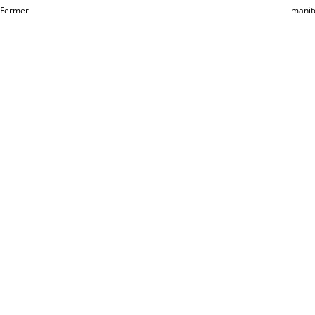
Fermer
manit