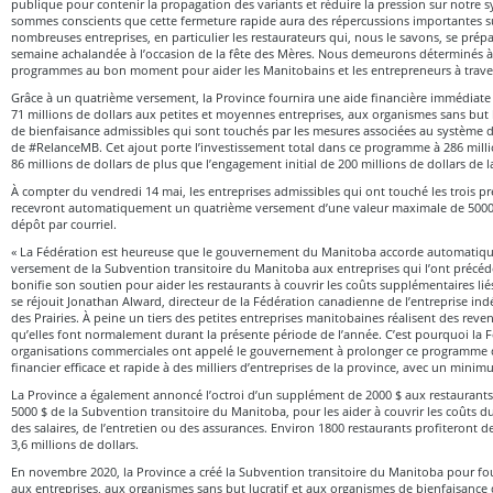
publique pour contenir la propagation des variants et réduire la pression sur notre 
sommes conscients que cette fermeture rapide aura des répercussions importantes sur
nombreuses entreprises, en particulier les restaurateurs qui, nous le savons, se prépa
semaine achalandée à l’occasion de la fête des Mères. Nous demeurons déterminés à 
programmes au bon moment pour aider les Manitobains et les entrepreneurs à travers
Grâce à un quatrième versement, la Province fournira une aide financière immédiate
71 millions de dollars aux petites et moyennes entreprises, aux organismes sans but 
de bienfaisance admissibles qui sont touchés par les mesures associées au système 
de #RelanceMB. Cet ajout porte l’investissement total dans ce programme à 286 millio
86 millions de dollars de plus que l’engagement initial de 200 millions de dollars de 
À compter du vendredi 14 mai, les entreprises admissibles qui ont touché les trois 
recevront automatiquement un quatrième versement d’une valeur maximale de 5000 $
dépôt par courriel.
« La Fédération est heureuse que le gouvernement du Manitoba accorde automati
versement de la Subvention transitoire du Manitoba aux entreprises qui l’ont précé
bonifie son soutien pour aider les restaurants à couvrir les coûts supplémentaires lié
se réjouit Jonathan Alward, directeur de la Fédération canadienne de l’entreprise in
des Prairies. À peine un tiers des petites entreprises manitobaines réalisent des reve
qu’elles font normalement durant la présente période de l’année. C’est pourquoi la F
organisations commerciales ont appelé le gouvernement à prolonger ce programme 
financier efficace et rapide à des milliers d’entreprises de la province, avec un mini
La Province a également annoncé l’octroi d’un supplément de 2000 $ aux restaurant
5000 $ de la Subvention transitoire du Manitoba, pour les aider à couvrir les coûts du
des salaires, de l’entretien ou des assurances. Environ 1800 restaurants profiteront de
3,6 millions de dollars.
En novembre 2020, la Province a créé la Subvention transitoire du Manitoba pour fo
aux entreprises, aux organismes sans but lucratif et aux organismes de bienfaisance