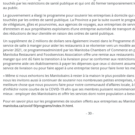
touchés par les restrictions de santé publique et qui ont dû fermer temporairement
au public.
Le gouvernement a élargi le programme pour soutenir les entreprises à domicile qui 
touchées par les ordres de santé publique. La Province a par la suite ouvert le prog
de villégiature, gîtes et pourvoiries, aux agences de voyages, aux entreprises de serv
d’entretien et aux propriétaires exploitants d’une entreprise autorisée de transport 
des réductions de leur clientèle en raison des ordres de santé publique.
Un supplément de 2 millions de dollars sera également investi dans le Programme d’
service de salle à manger pour aider les restaurants à se réorienter vers un modèle ax
janvier 2021, ce programmeadministré par les Manitoba Chambers of Commerce en pa
Manitoba Restaurant and Foodservices Association offre une remise aux restaurants a
manger qui ont dû faire la transition à la livraison pour se conformer aux restriction
programme aide ces établissements à payer les dépenses que ceux-ci doivent assumer
service de livraison ou pour faire appel à une entreprise tierce pour faire livrer les m
« Même si nous exhortons les Manitobains à rester à la maison le plus possible dans
nous les invitons aussi à continuer de soutenir nos nombreuses petites entreprises, 
meilleure chose que nous pouvons faire pour notre communauté d’affaires locale, à l’
d’infléchir notre courbe de la COVID-19 afin que ses membres puissent recommencer à
mieux : employer des Manitobains et offrir les services dont notre population a beso
Pour en savoir plus sur les programmes de soutien offerts aux entreprises au Manito
manitoba.ca/covid19/programs/index.fr.html
.
- 30 -