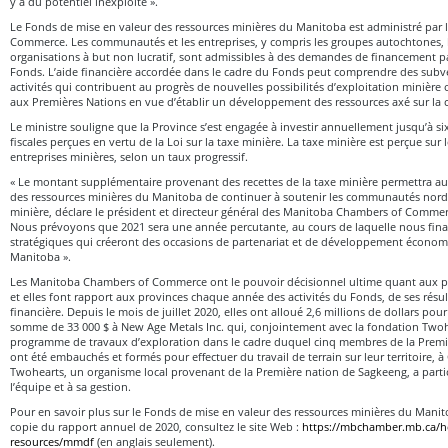
y a du potentiel inexploité ».
Le Fonds de mise en valeur des ressources minières du Manitoba est administré par
Commerce. Les communautés et les entreprises, y compris les groupes autochtones, le
organisations à but non lucratif, sont admissibles à des demandes de financement pa
Fonds. L’aide financière accordée dans le cadre du Fonds peut comprendre des subv
activités qui contribuent au progrès de nouvelles possibilités d’exploitation minière 
aux Premières Nations en vue d’établir un développement des ressources axé sur la 
Le ministre souligne que la Province s’est engagée à investir annuellement jusqu’à si
fiscales perçues en vertu de la Loi sur la taxe minière. La taxe minière est perçue sur l
entreprises minières, selon un taux progressif.
« Le montant supplémentaire provenant des recettes de la taxe minière permettra a
des ressources minières du Manitoba de continuer à soutenir les communautés nordiq
minière, déclare le président et directeur général des Manitoba Chambers of Comme
Nous prévoyons que 2021 sera une année percutante, au cours de laquelle nous fina
stratégiques qui créeront des occasions de partenariat et de développement économ
Manitoba ».
Les Manitoba Chambers of Commerce ont le pouvoir décisionnel ultime quant aux pr
et elles font rapport aux provinces chaque année des activités du Fonds, de ses résul
financière. Depuis le mois de juillet 2020, elles ont alloué 2,6 millions de dollars pou
somme de 33 000 $ à New Age Metals Inc. qui, conjointement avec la fondation Two
programme de travaux d’exploration dans le cadre duquel cinq membres de la Prem
ont été embauchés et formés pour effectuer du travail de terrain sur leur territoire, 
Twohearts, un organisme local provenant de la Première nation de Sagkeeng, a parti
l’équipe et à sa gestion.
Pour en savoir plus sur le Fonds de mise en valeur des ressources minières du Mani
copie du rapport annuel de 2020, consultez le site Web :
https://mbchamber.mb.ca/ho
resources/mmdf
(en anglais seulement).