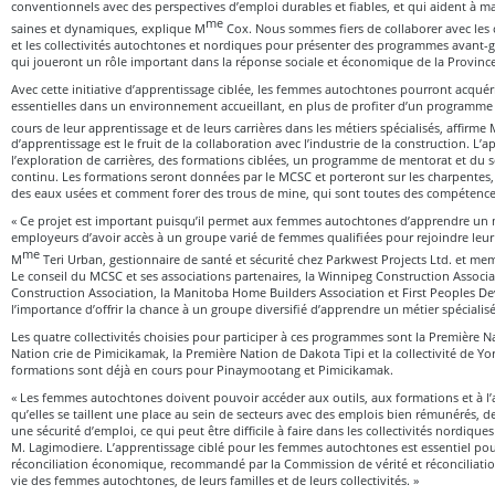
conventionnels avec des perspectives d’emploi durables et fiables, et qui aident à mai
me
saines et dynamiques, explique M
Cox. Nous sommes fiers de collaborer avec les ch
et les collectivités autochtones et nordiques pour présenter des programmes avant-g
qui joueront un rôle important dans la réponse sociale et économique de la Provinc
Avec cette initiative d’apprentissage ciblée, les femmes autochtones pourront acqué
essentielles dans un environnement accueillant, en plus de profiter d’un programm
cours de leur apprentissage et de leurs carrières dans les métiers spécialisés, affirme
d’apprentissage est le fruit de la collaboration avec l’industrie de la construction. 
l’exploration de carrières, des formations ciblées, un programme de mentorat et du 
continu. Les formations seront données par le MCSC et porteront sur les charpentes, l
des eaux usées et comment forer des trous de mine, qui sont toutes des compétence
« Ce projet est important puisqu’il permet aux femmes autochtones d’apprendre un m
employeurs d’avoir accès à un groupe varié de femmes qualifiées pour rejoindre leur 
me
M
Teri Urban, gestionnaire de santé et sécurité chez Parkwest Projects Ltd. et m
Le conseil du MCSC et ses associations partenaires, la Winnipeg Construction Associ
Construction Association, la Manitoba Home Builders Association et First Peoples D
l’importance d’offrir la chance à un groupe diversifié d’apprendre un métier spécialisé
Les quatre collectivités choisies pour participer à ces programmes sont la Première 
Nation crie de Pimicikamak, la Première Nation de Dakota Tipi et la collectivité de Yo
formations sont déjà en cours pour Pinaymootang et Pimicikamak.
« Les femmes autochtones doivent pouvoir accéder aux outils, aux formations et à l’
qu’elles se taillent une place au sein de secteurs avec des emplois bien rémunérés, d
une sécurité d’emploi, ce qui peut être difficile à faire dans les collectivités nordiqu
M. Lagimodiere. L’apprentissage ciblé pour les femmes autochtones est essentiel pou
réconciliation économique, recommandé par la Commission de vérité et réconciliation
vie des femmes autochtones, de leurs familles et de leurs collectivités. »