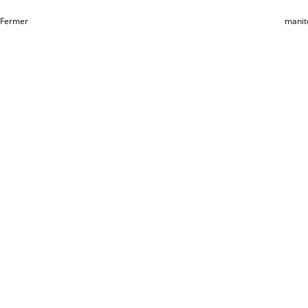
Fermer
manit