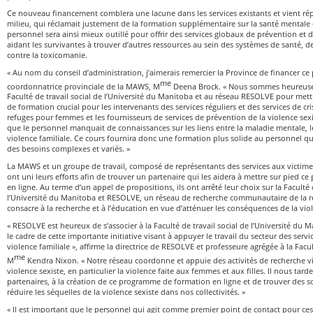
Ce nouveau financement comblera une lacune dans les services existants et vient r
milieu, qui réclamait justement de la formation supplémentaire sur la santé mentale
personnel sera ainsi mieux outillé pour offrir des services globaux de prévention et d
aidant les survivantes à trouver d’autres ressources au sein des systèmes de santé, d
contre la toxicomanie.
« Au nom du conseil d’administration, j’aimerais remercier la Province de financer ce p
me
coordonnatrice provinciale de la MAWS, M
Deena Brock. « Nous sommes heureuses
Faculté de travail social de l’Université du Manitoba et au réseau RESOLVE pour me
de formation crucial pour les intervenants des services réguliers et des services de c
refuges pour femmes et les fournisseurs de services de prévention de la violence se
que le personnel manquait de connaissances sur les liens entre la maladie mentale, 
violence familiale. Ce cours fournira donc une formation plus solide au personnel qui
des besoins complexes et variés. »
La MAWS et un groupe de travail, composé de représentants des services aux victimes
ont uni leurs efforts afin de trouver un partenaire qui les aidera à mettre sur pied 
en ligne. Au terme d’un appel de propositions, ils ont arrêté leur choix sur la Faculté 
l’Université du Manitoba et RESOLVE, un réseau de recherche communautaire de la ré
consacre à la recherche et à l’éducation en vue d’atténuer les conséquences de la viole
« RESOLVE est heureux de s’associer à la Faculté de travail social de l’Université du
le cadre de cette importante initiative visant à appuyer le travail du secteur des servi
violence familiale », affirme la directrice de RESOLVE et professeure agrégée à la Facult
me
M
Kendra Nixon. « Notre réseau coordonne et appuie des activités de recherche vis
violence sexiste, en particulier la violence faite aux femmes et aux filles. Il nous tard
partenaires, à la création de ce programme de formation en ligne et de trouver des s
réduire les séquelles de la violence sexiste dans nos collectivités. »
« Il est important que le personnel qui agit comme premier point de contact pour ce