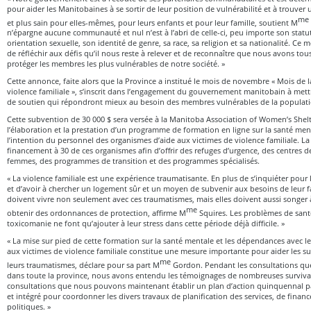
pour aider les Manitobaines à se sortir de leur position de vulnérabilité et à trouver 
me
et plus sain pour elles-mêmes, pour leurs enfants et pour leur famille, soutient M
n’épargne aucune communauté et nul n’est à l’abri de celle-ci, peu importe son sta
orientation sexuelle, son identité de genre, sa race, sa religion et sa nationalité. Ce m
de réfléchir aux défis qu’il nous reste à relever et de reconnaître que nous avons tou
protéger les membres les plus vulnérables de notre société. »
Cette annonce, faite alors que la Province a institué le mois de novembre « Mois de la
violence familiale », s’inscrit dans l’engagement du gouvernement manitobain à met
de soutien qui répondront mieux au besoin des membres vulnérables de la populati
Cette subvention de 30 000 $ sera versée à la Manitoba Association of Women’s She
l’élaboration et la prestation d’un programme de formation en ligne sur la santé men
l’intention du personnel des organismes d’aide aux victimes de violence familiale. L
financement à 30 de ces organismes afin d’offrir des refuges d’urgence, des centres d
femmes, des programmes de transition et des programmes spécialisés.
« La violence familiale est une expérience traumatisante. En plus de s’inquiéter pour 
et d’avoir à chercher un logement sûr et un moyen de subvenir aux besoins de leur fa
doivent vivre non seulement avec ces traumatismes, mais elles doivent aussi songer à 
me
obtenir des ordonnances de protection, affirme M
Squires. Les problèmes de sant
toxicomanie ne font qu’ajouter à leur stress dans cette période déjà difficile. »
« La mise sur pied de cette formation sur la santé mentale et les dépendances avec l
aux victimes de violence familiale constitue une mesure importante pour aider les s
me
leurs traumatismes, déclare pour sa part M
Gordon. Pendant les consultations q
dans toute la province, nous avons entendu les témoignages de nombreuses survivant
consultations que nous pouvons maintenant établir un plan d’action quinquennal 
et intégré pour coordonner les divers travaux de planification des services, de finan
politiques. »