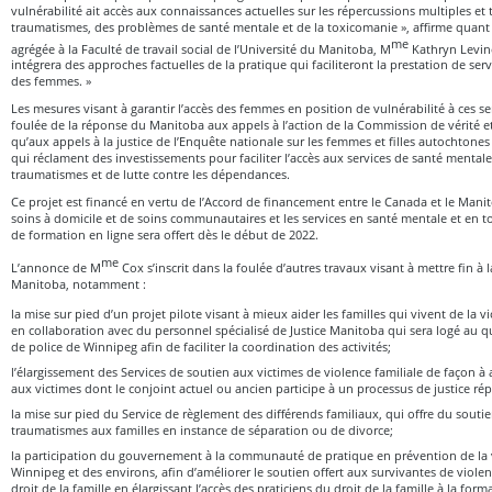
vulnérabilité ait accès aux connaissances actuelles sur les répercussions multiples et 
traumatismes, des problèmes de santé mentale et de la toxicomanie », affirme quant à
me
agrégée à la Faculté de travail social de l’Université du Manitoba, M
Kathryn Levin
intégrera des approches factuelles de la pratique qui faciliteront la prestation de se
des femmes. »
Les mesures visant à garantir l’accès des femmes en position de vulnérabilité à ces ser
foulée de la réponse du Manitoba aux appels à l’action de la Commission de vérité et 
qu’aux appels à la justice de l’Enquête nationale sur les femmes et filles autochtones
qui réclament des investissements pour faciliter l’accès aux services de santé mental
traumatismes et de lutte contre les dépendances.
Ce projet est financé en vertu de l’Accord de financement entre le Canada et le Manit
soins à domicile et de soins communautaires et les services en santé mentale et en
de formation en ligne sera offert dès le début de 2022.
me
L’annonce de M
Cox s’inscrit dans la foulée d’autres travaux visant à mettre fin à l
Manitoba, notamment :
la mise sur pied d’un projet pilote visant à mieux aider les familles qui vivent de la v
en collaboration avec du personnel spécialisé de Justice Manitoba qui sera logé au qu
de police de Winnipeg afin de faciliter la coordination des activités;
l’élargissement des Services de soutien aux victimes de violence familiale de façon à a
aux victimes dont le conjoint actuel ou ancien participe à un processus de justice rép
la mise sur pied du Service de règlement des différends familiaux, qui offre du sout
traumatismes aux familles en instance de séparation ou de divorce;
la participation du gouvernement à la communauté de pratique en prévention de la v
Winnipeg et des environs, afin d’améliorer le soutien offert aux survivantes de viole
droit de la famille en élargissant l’accès des praticiens du droit de la famille à la form