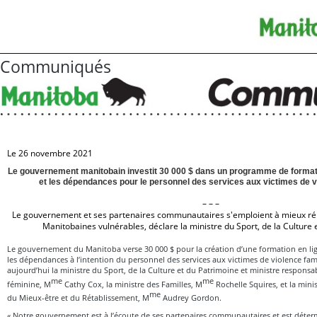
Communiqués
Le 26 novembre 2021
Le gouvernement manitobain investit 30 000 $ dans un programme de formati
et les dépendances pour le personnel des services aux victimes de vi
– – –
Le gouvernement et ses partenaires communautaires s'emploient à mieux ré
Manitobaines vulnérables, déclare la ministre du Sport, de la Culture 
Le gouvernement du Manitoba verse 30 000 $ pour la création d’une formation en lig
les dépendances à l’intention du personnel des services aux victimes de violence fam
aujourd’hui la ministre du Sport, de la Culture et du Patrimoine et ministre responsa
me
me
féminine, M
Cathy Cox, la ministre des Familles, M
Rochelle Squires, et la mini
me
du Mieux-être et du Rétablissement, M
Audrey Gordon.
« Notre gouvernement est à l’écoute de ses partenaires communautaires et est déterm