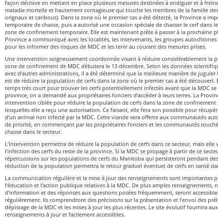
façon décisive en mettant en place plusieurs mesures destinées à endiguer et à frein
maladie mortelle et hautement contagieuse qui touche les membres de la famille des c
orignaux et caribous). Dans la zone où le premier cas a été détecté, la Province a im
temporaire de chasse, puis a autorisé une occasion spéciale de chasser le cerf dans les
zone de confinement temporaire. Elle est maintenant prête à passer à la prochaine 
Province a communiqué avec les localités, les intervenants, les groupes autochtones 
pour les informer des risques de MDC et les tenir au courant des mesures prises.
Une intervention soigneusement coordonnée visant à réduire considérablement la po
zone de confinement de MDC débutera le 13 décembre. Selon les données scientifiqu
avec d’autres administrations, il a été déterminé que la meilleure manière de jugule
est de réduire la population de cerfs dans la zone où le premier cas a été découvert. 
temps très court pour trouver les cerfs potentiellement infectés avant que la MDC se 
province, on a demandé aux propriétaires fonciers d’accéder à leurs terres. La Prov
intervention ciblée pour réduire la population de cerfs dans la zone de confinement s
lesquelles elle a reçu une autorisation. Ce faisant, elle fera son possible pour récup
d’un animal non infecté par la MDC. Cette viande sera offerte aux communautés aut
de priorité, en commençant par les propriétaires fonciers et les communautés touché
chasse dans le secteur.
L’intervention permettra de réduire la population de cerfs dans ce secteur, mais elle 
l’infection des cerfs du reste de la province. Si la MDC se propage à partir de ce secte
répercussions sur les populations de cerfs du Manitoba qui persisteront pendant des 
réduction de la population permettra le retour graduel éventuel de cerfs en santé da
La communication régulière et la mise à jour des renseignements sont importantes pou
l’éducation et l’action publique relatives à la MDC. De plus amples renseignements,
d’information et des réponses aux questions posées fréquemment, seront accessibles 
régulièrement. Ils comprendront des précisions sur la présentation et l’envoi des prél
dépistage de la MDC et les mises à jour les plus récentes. Le site évolutif fournira a
renseignements à jour et facilement accessibles.