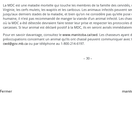
La MDC est une maladie mortelle qui touche les membres de la famille des cervidés,
Virginie, les cerfs mulets, les wapitis et les caribous. Les animaux infectés peuvent 
jusqu’aux derniers stades de la maladie, et bien qu’on ne considère pas qu’elle pose 
humaine, il n’est pas recommandé de manger la viande d’un animal infecté. Les chass
où la MDC a été détectée devraient faire tester leur prise et respecter les protocoles
carcasses. Si leur animal est déclaré positif à la MDC, ils en seront avisés immédiatem
Pour en savoir davantage, consultez le
www.manitoba.ca/cwd
. Les chasseurs ayant 
préoccupations concernant un animal qu’ils ont chassé peuvent communiquer avec la
cwd@gov.mb.ca
ou par téléphone au 1-800-214-6197.
– 30 –
Fermer
manit