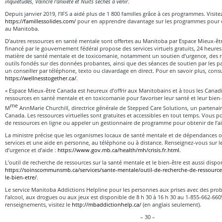
inquiétudes, Vaincre l’anxiété et Nuits sèches à venir
.
Depuis janvier 2019, l’IFS a aidé plus de 1 800 familles grâce à ces programmes. Visitez
https://famillessolides.com/
pour en apprendre davantage sur les programmes pour en
au Manitoba.
D’autres ressources en santé mentale sont offertes au Manitoba par Espace Mieux-ê
financé par le gouvernement fédéral propose des services virtuels gratuits, 24 heures 
matière de santé mentale et de toxicomanie, notamment un soutien d’urgence, des 
outils fondés sur des données probantes, ainsi que des séances de soutien par les pa
un conseiller par téléphone, texto ou clavardage en direct. Pour en savoir plus, consu
https://wellnesstogether.ca/
.
« Espace Mieux-être Canada est heureux d’offrir aux Manitobains et à tous les Can
ressources en santé mentale et en toxicomanie pour favoriser leur santé et leur bien-
me
M
AnnMarie Churchill, directrice générale de Stepped Care Solutions, un partenai
Canada. Les ressources virtuelles sont gratuites et accessibles en tout temps. Vous pou
de ressources en ligne ou appeler un gestionnaire de programme pour obtenir de l’aid
La ministre précise que les organismes locaux de santé mentale et de dépendances o
services et une aide en personne, au téléphone ou à distance. Renseignez-vous sur l
d’urgence et d’aide :
https://www.gov.mb.ca/health/mh/crisis.fr.html
.
L’outil de recherche de ressources sur la santé mentale et le bien-être est aussi dispo
https://soinscommunsmb.ca/services/sante-mentale/outil-de-recherche-de-ressources
le-bien-etre/
.
Le service Manitoba Addictions Helpline pour les personnes aux prises avec des pr
l’alcool, aux drogues ou aux jeux est disponible de 8 h 30 à 16 h 30 au 1-855-662-66
renseignements, visitez le
http://mbaddictionhelp.ca/
(en anglais seulement).
– 30 –