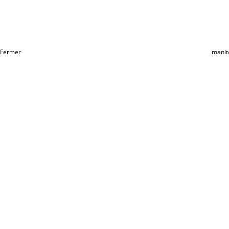
Fermer
manit