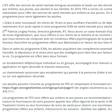
L’IFS offre des services de santé mentale bilingues accessibles et basés sur des donn
aux enfants, aux jeunes, aux adultes et aux familles. En 2019, l’IFS a conclu un cont
manitobain pour offrir des services de santé mentale aux enfants et aux jeunes. On é
programme pour servir également les adultes.
« Grâce à cette nouveauté, les clients de 18 ans et plus souffrant d’anxiété ou de dép
maintenant d’un accès rapide à notre programme ICAN de santé mentale pour adultes,
re
D
Patricia Lingley-Pottie, directrice générale, IFS. Nous avons un vaste éventail d’
de toute stigmatisation, que nous offrons à nos clients de la manière et au moment 
que nous tentons de composer avec les nombreux effets psychologiques de la pan
heureux d’accroître les programmes offerts aux Manitobains en faveur de leur bien-ê
Dans le cadre du programme ICAN, les adultes acquièrent des compétences essentiel
l’anxiété, la dépression et le stress ainsi que des stratégies pour faire face aux facte
la vie. Ce programme est offert dans deux formats :
un encadrement téléphonique individuel ou en groupe, accompagné d’un manuel ou
application en ligne sécurisée et d’autres ressources;
un cheminement autonome sans encadrement qui permet à la personne d’aller à son
ou sur une application sécurisée.
Les adultes peuvent s’inscrire au programme de l’IFS en remplissant le formulaire en 
https://login.strongestfamilies.com/signup/ican/page/1/
(en anglais seulement) au ou
470-7111.
Les programmes de l’IFS sont offerts aux enfants et aux jeunes sur recommandation
tuteurs et fournisseurs de soins peuvent appeler leur office régional de la santé, le
Treatment Centre ou leur fournisseur de soins de santé pour obtenir une recommand
programmes offerts aux enfants, mentionnons les suivants :
Outillons nos enfants, Se 