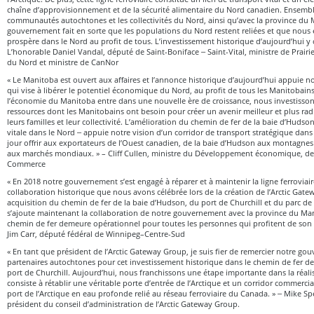
chaîne d’approvisionnement et de la sécurité alimentaire du Nord canadien. Ensemble
communautés autochtones et les collectivités du Nord, ainsi qu’avec la province du 
gouvernement fait en sorte que les populations du Nord restent reliées et que nous
prospère dans le Nord au profit de tous. L’investissement historique d’aujourd’hui y 
L’honorable Daniel Vandal, député de Saint-Boniface ‒ Saint-Vital, ministre de Prairie
du Nord et ministre de CanNor
« Le Manitoba est ouvert aux affaires et l’annonce historique d’aujourd’hui appuie no
qui vise à libérer le potentiel économique du Nord, au profit de tous les Manitoba
l’économie du Manitoba entre dans une nouvelle ère de croissance, nous investissons 
ressources dont les Manitobains ont besoin pour créer un avenir meilleur et plus r
leurs familles et leur collectivité. L’amélioration du chemin de fer de la baie d’Hudso
vitale dans le Nord ‒ appuie notre vision d’un corridor de transport stratégique dans
jour offrir aux exportateurs de l’Ouest canadien, de la baie d’Hudson aux montagnes
aux marchés mondiaux. » – Cliff Cullen, ministre du Développement économique, de 
Commerce
« En 2018 notre gouvernement s’est engagé à réparer et à maintenir la ligne ferroviair
collaboration historique que nous avons célébrée lors de la création de l’Arctic Gat
acquisition du chemin de fer de la baie d’Hudson, du port de Churchill et du parc de
s’ajoute maintenant la collaboration de notre gouvernement avec la province du Man
chemin de fer demeure opérationnel pour toutes les personnes qui profitent de son u
Jim Carr, député fédéral de Winnipeg–Centre-Sud
« En tant que président de l’Arctic Gateway Group, je suis fier de remercier notre g
partenaires autochtones pour cet investissement historique dans le chemin de fer de
port de Churchill. Aujourd’hui, nous franchissons une étape importante dans la réalis
consiste à rétablir une véritable porte d’entrée de l’Arctique et un corridor commerci
port de l’Arctique en eau profonde relié au réseau ferroviaire du Canada. » ‒ Mike Sp
président du conseil d’administration de l’Arctic Gateway Group.