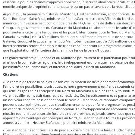
essentielle pour les chaînes d’approvisionnement, la sécurité alimentaire locale et la 
modèle unique de propriété communautaire est un pas en avant vers la réconciliat
Aujourd’hui, la première ministre du Manitoba, Heather Stefanson, et l’honorable Da
Saint-Boniface – Saint-Vital, ministre de PrairiesCan, ministre des Affaires du Nord e
annoncé un investissement conjoint de près de 147,6 millions de dollars sur deux an
Group. Les gouvernements du Canada et du Manitoba collaborent dans le cadre d’un
pour soutenir cette ligne ferroviaire et les possibilités futures pour le Nord du Ma
Canada investira jusqu’à 60 millions de dollars supplémentaires en plus de son soutien
Gateway Group, et le gouvernement du Manitoba investira jusqu’à 73,8 millions de d
investissements seront répartis sur deux ans et soutiendront un programme d’amélio
que l’exploitation et l’entretien du chemin de fer de la baie d’Hudson.
Les gouvernements du Canada et du Manitoba poursuivent leur partenariat pour soute
ainsi que la connectivité régionale, le développement économique, la croissance dura
possibilités de tourisme local et international dans le Nord du Manitoba.
Citations
« Le chemin de fer de la baie d’Hudson est un moteur de développement économique
l’emploi et de possibilités touristiques, et notre gouvernement est fier de soutenir ce
qui relie les gens et les entreprises du Nord du Manitoba aux biens et aux fourniture
vivre, travailler et investir dans leurs collectivités. Cet investissement et ce partenari
un nouveau chapitre passionnant pour le Nord du Manitoba, et l’annonce d’aujourd
pouvons accomplir lorsque nous travaillons ensemble pour faire progresser les poss
un esprit de réconciliation et de collaboration. Le développement de l’économie du N
réussite économique et sociale future de notre province, et je suis convaincue que c
apportera des avantages économiques au Nord, au Manitoba et à toutes les provinces
années à venir. » – Heather Stefanson, première ministre du Manitoba
« Les Manitobains sont très fiers du précieux chemin de fer de la baie d’Hudson et de 
l’Arctique. De plus, cette ligne ferroviaire constitue un lien de transport vital et un é