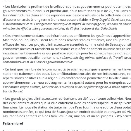
« Les Manitobains profitent de la collaboration des gouvernements pour obtenir des 
gouvernements municipaux et provinciaux, nous fournissons plus de 22,7 millions d
les infrastructures d'eau afin de répondre aux besoins actuels de la collectivité, de so
d'assurer un accès à long terme à une eau potable fiable. »
Terry Duguid, Secrétaire pa
l’Environnement et du Changement climatique et député de Winnipeg-Sud, au nom de l’hon
ministre des Affaires intergouvernementales, de l’Infrastructure et des Collectivités
« Ces investissements dans nos infrastructures améliorent les systèmes d'approvisi
Manitoba pour qu'ils puissent fournir des services stables et fiables, une eau propre
efficace de l'eau. Les projets d'infrastructure essentiels comme celui de Beausejour s
économies locales et favorisent la croissance et le développement durable des collec
investissement démontre ce qui peut être accompli pour les collectivités de notre pr
gouvernements travaillent ensemble. »
L’honorable Reg Helwer, ministre du Travail, de l
consommateurs et des Services gouvernementaux
« En tant que membre de la communauté, je suis heureux que le gouvernement inves
station de traitement des eaux. Les améliorations cruciales de nos infrastructures, c
répercussions positives sur la région. Ces améliorations permettront à la ville d'amél
approvisionnement en eau et d'augmenter la capacité autant pour les entreprises que 
L’honorable Wayne Ewasko, Ministre de l’Éducation et de l’Apprentissage de la petite enfan
Lac du Bonnet
« Les grands projets d'infrastructure représentent un défi pour toute collectivité. 
des excellentes relations que la Ville entretient avec les paliers supérieurs de gouve
financiers. La nouvelle station de traitement de l'eau fournira une source d'eau pota
nombreuses années, ce qui fera de Beausejour un endroit durable et attrayant où vivr
assurant à nos enfants et à nos familles un air, une eau et un sol propres. »
Ray Schir
Faits en bref