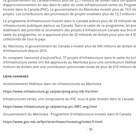
Le gouvernement du Canada investit plus de 22,7 millions de dollars dans ces quatre 
d’approvisionnement en eau dans le cadre du volet Infrastructures vertes du Progra
Investir dans le Canada (PIIC). Le gouvernement du Manitoba investit plus de 19,5 mil
projets. Les contributions des promoteurs de projets totalisent plus de 12,7 millions 
Le programme d’infrastructure Investir dans le Canada prévoit plus de 33 milliards de
infrastructures publiques partout au Canada. Dans le cadre de ce programme, les provi
établissent des priorités et soumettent des projets à Infrastructure Canada aux fins d
cadre du programme, on a approuvé plus de 20 milliards de dollars pour plus de 4 5
collectivités de tout le pays.
Au Manitoba, le gouvernement du Canada a investi plus de 945 millions de dollars d
d’infrastructure depuis 2015.
En comptant l'annonce d'aujourd'hui, 37 projets d'infrastructure dans le cadre du vo
d'Infrastructure vertes ont été approuvés au Manitoba pour une contribution fédéral
millions de dollars and une contribution provinciale totale de plus de 610 millions de
Liens connexes
Investissements fédéraux dans les infrastructures au Manitoba
https://www.infrastructure.gc.ca/plan/prog-proj-mb-fra.html
Infrastructures vertes, une composante du PIIC sous le plan Investir dans le Canada
https://www.infrastructure.gc.ca/plan/icp-pic-INFC-eng.html
Gouvernement du Manitoba : Programme d’infrastructure Investir dans le Canada
https://www.gov.mb.ca/fpir/strainfrasec/investing/index.fr.html
- 30 -