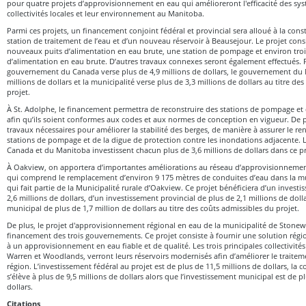
pour quatre projets d’approvisionnement en eau qui amélioreront l'efficacité des sys
collectivités locales et leur environnement au Manitoba.
Parmi ces projets, un financement conjoint fédéral et provincial sera alloué à la con
station de traitement de l’eau et d’un nouveau réservoir à Beausejour. Le projet cons
nouveaux puits d’alimentation en eau brute, une station de pompage et environ troi
d’alimentation en eau brute. D’autres travaux connexes seront également effectués. P
gouvernement du Canada verse plus de 4,9 millions de dollars, le gouvernement du 
millions de dollars et la municipalité verse plus de 3,3 millions de dollars au titre de
projet.
À St. Adolphe, le financement permettra de reconstruire des stations de pompage et d
afin qu’ils soient conformes aux codes et aux normes de conception en vigueur. De pl
travaux nécessaires pour améliorer la stabilité des berges, de manière à assurer le 
stations de pompage et de la digue de protection contre les inondations adjacente
Canada et du Manitoba investissent chacun plus de 3,6 millions de dollars dans ce pr
À Oakview, on apportera d’importantes améliorations au réseau d’approvisionnement
qui comprend le remplacement d’environ 9 175 mètres de conduites d’eau dans la mun
qui fait partie de la Municipalité rurale d’Oakview. Ce projet bénéficiera d’un invest
2,6 millions de dollars, d’un investissement provincial de plus de 2,1 millions de doll
municipal de plus de 1,7 million de dollars au titre des coûts admissibles du projet.
De plus, le projet d'approvisionnement régional en eau de la municipalité de Stonewa
financement des trois gouvernements. Ce projet consiste à fournir une solution régio
à un approvisionnement en eau fiable et de qualité. Les trois principales collectivités
Warren et Woodlands, verront leurs réservoirs modernisés afin d’améliorer le traitem
région. L’investissement fédéral au projet est de plus de 11,5 millions de dollars, la 
s’élève à plus de 9,5 millions de dollars alors que l’investissement municipal est de p
dollars.
Citations