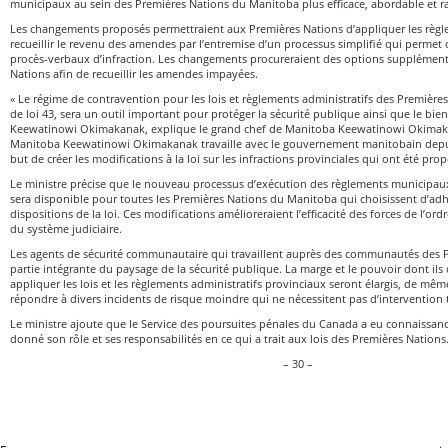
municipaux au sein des Premières Nations du Manitoba plus efficace, abordable et ra
Les changements proposés permettraient aux Premières Nations d’appliquer les règle
recueillir le revenu des amendes par l’entremise d’un processus simplifié qui permet d
procès-verbaux d’infraction. Les changements procureraient des options supplément
Nations afin de recueillir les amendes impayées.
« Le régime de contravention pour les lois et règlements administratifs des Premières 
de loi 43, sera un outil important pour protéger la sécurité publique ainsi que le bi
Keewatinowi Okimakanak, explique le grand chef de Manitoba Keewatinowi Okimaka
Manitoba Keewatinowi Okimakanak travaille avec le gouvernement manitobain depui
but de créer les modifications à la loi sur les infractions provinciales qui ont été pro
Le ministre précise que le nouveau processus d’exécution des règlements municipau
sera disponible pour toutes les Premières Nations du Manitoba qui choisissent d’ad
dispositions de la loi. Ces modifications amélioreraient l’efficacité des forces de l’or
du système judiciaire.
Les agents de sécurité communautaire qui travaillent auprès des communautés des P
partie intégrante du paysage de la sécurité publique. La marge et le pouvoir dont ils 
appliquer les lois et les règlements administratifs provinciaux seront élargis, de mêm
répondre à divers incidents de risque moindre qui ne nécessitent pas d’intervention
Le ministre ajoute que le Service des poursuites pénales du Canada a eu connaissan
donné son rôle et ses responsabilités en ce qui a trait aux lois des Premières Nations
– 30 –