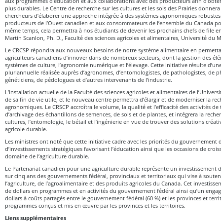
aux programmes d’éducation et aux collaborations avec des producteurs afin d’obteni
plus durables. Le Centre de recherche sur les cultures et les sols des Prairies donnera
chercheurs d’élaborer une approche intégrée à des systèmes agronomiques robustes 
producteurs de l’Ouest canadien et aux consommateurs de l’ensemble du Canada pou
même temps, cela permettra à nos étudiants de devenir les prochains chefs de file e
Martin Scanlon, Ph. D., Faculté des sciences agricoles et alimentaires, Université du
Le CRCSP répondra aux nouveaux besoins de notre système alimentaire en permettant
agriculteurs canadiens d’innover dans de nombreux secteurs, dont la gestion des élém
systèmes de culture, l’agronomie numérique et l’élevage. Cette initiative résulte d’un
pluriannuelle réalisée auprès d’agronomes, d’entomologistes, de pathologistes, de p
généticiens, de pédologues et d’autres intervenants de l’industrie.
L’installation actuelle de la Faculté des sciences agricoles et alimentaires de l’Unive
de sa fin de vie utile, et le nouveau centre permettra d’élargir et de moderniser la re
agronomiques. Le CRSCP accroîtra le volume, la qualité et l’efficacité des activités de 
d’archivage des échantillons de semences, de sols et de plantes, et intégrera la recherc
cultures, l’entomologie, le bétail et l’ingénierie en vue de trouver des solutions cré
agricole durable.
Les ministres ont noté que cette initiative cadre avec les priorités du gouvernemen
d’investissements stratégiques favorisant l’éducation ainsi que les occasions de cro
domaine de l’agriculture durable.
Le Partenariat canadien pour une agriculture durable représente un investissement de
sur cinq ans des gouvernements fédéral, provinciaux et territoriaux qui vise à souteni
l’agriculture, de l’agroalimentaire et des produits agricoles du Canada. Cet investis
de dollars en programmes et en activités du gouvernement fédéral ainsi qu’un engag
dollars à coûts partagés entre le gouvernement fédéral (60 %) et les provinces et terri
programmes conçus et mis en œuvre par les provinces et les territoires.
Liens supplémentaires