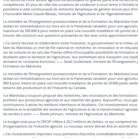
compétences. En plus de créer des occasions de collaborer à court terme à l’échelle lo
permettra à cette communauté de recherche dynamique de générer encore plus d’inn
L’honorable Marie-Claude Bibeau, ministre de l’Agriculture et de l’Agroalimentaire
Le ministère de l’Enseignement postsecondaire et de la Formation du Manitoba invest
dollars en immobilisations sur trois ans et le Partenariat canadien pour une agricult
maximum de 500 000 $ pour mettre en place une nouvelle installation de pointe de 20
trouver des solutions aux questions pressantes en lien avec notre approvisionnemen
« Ce centre favorise la collaboration entre l’industrie, le gouvernement et le milieu un
faire du Manitoba un chef de file national en recherche, en innovation et en éducati
sur les cultures et les sols des Prairies offrira d’incroyables possibilités de formation
étudiants dans le domaine de l’agriculture, leur permettant ainsi d’acquérir une exp
domaine en constante évolution. » — Sarah Guillemard, ministre de l’Enseignement p
Formation du Manitoba
Le ministère de l’Enseignement postsecondaire et de la Formation du Manitoba invest
dollars en immobilisations sur trois ans et le Partenariat canadien pour une agricult
000 $ pour mettre en place une nouvelle installation de pointe de 20 000 pieds carré
besoins des producteurs et de l’industrie au Canada.
«Le Manitoba a toujours proposé des recherches, des innovations et des formations 
profitent aux producteurs agricoles et aux marchés des grains. Aujourd’hui, nous ga
continuerons à attirer les meilleurs chercheurs et étudiants. Cet investissement nous 
résilience et la durabilité des secteurs de l’agriculture et de la transformation agro
les années à venir. » — Derek Johnson, ministre de l’Agriculture du Manitoba
Le budget total pour le CRCSP s’élève à 20,7 millions de dollars, ce qui comprend les
d’organisations de l’industrie agricole. Le nouveau centre devrait être en activité d’ici
« Cet investissement important nous permettra d’accroître considérablement notre cap