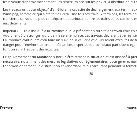
les niveaux d’approvisionnement, les répercussions sur les prix et la distribution du 
Les travaux ont pour objectif d’améliorer la capacité de déchargement aux terminau
Winnipeg, comme ce qui a été fait à Greta. Une fois ces travaux terminés, les termina
transfert d’un volume plus conséquent de carburant entre les trains et les camions en
aux détaillants.
Imperial Oil Ltd a indiqué à la Province que la préparation du site de travail était en
Adolphe, où un tronçon du pipeline sera remplacé. Les travaux devraient être réalisés
La Province continuera d’en faire un suivi pour veiller à ce qu’ils soient exécutés de 
danger pour l’environnement immédiat. Les inspecteurs provinciaux participent éga
font un suivi fréquent des activités.
Le gouvernement du Manitoba surveille étroitement la situation et est disposé à pr
nécessaire, notamment des mesures législatives ou réglementaires, pour gérer et mai
l’approvisionnement, la distribution et l’abordabilité du carburant pendant la fermet
– 30 –
Fermer
manit