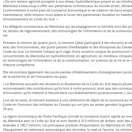
« De son secteur agricole prospère à son réseau hydroélectrique propre et ses minéra
Manitoba a beaucoup à offrir aux partenaires commerciaux du monde entier, déclare 
Conformément à notre plan de croissance économique et de création de bons emplo
manitobaine, cette mission nous aidera à nouer des partenariats durables en matiè
d’investissement en Corée du Sud. »
Les délégués commerciaux du Manitoba qui accompagneront la ministre sont des por
du secteur de l’agroalimentaire, des technologies de l’information et de la communica
vie.
Pendant la mission de quatre jours, la ministre Cable participera à des réunions et de
avec des fonctionnaires, des porte-paroles d’ambassade et des entreprises du Canad
Corée du Sud. La ministre indique qu’il s’agit d’une occasion unique de promouvoir 
concurrentiels du Manitoba en hydroélectricité, en agriculture, en minéraux critiques,
en technologies de l’information et de la communication, en sciences de la vie et en
d’œuvre compétente.
Elle rencontrera également des porte-paroles d’établissements d’enseignement posts
de la recherche et de l’innovation du pays.
« Le Manitoba accueille des étudiants et étudiantes de la Corée du Sud depuis plu
reconnaissants des contributions qu’ils font à notre province, ainsi que des connaissa
d’innovation qu’ils mettent à l’œuvre dans nos établissements postsecondaires », sou
Lors de sa visite, la ministre assistera à une cérémonie de dépôt de la couronne au
Corée en l’honneur des militaires du Canada qui ont pris les armes pendant la guerre 
70 ans.
La région économique de l’Indo-Pacifique connaît la croissance la plus rapide au mo
du Manitoba avec la Corée du Sud se sont élevés à 313 millions de dollars, avec des 
évaluées à 196,7 millions. Les principaux produits d’exportation du Manitoba en 2023 
l’équipement de traitement automatique des données, le malt et l’avoine. La ministre