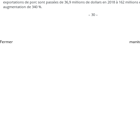
exportations de porc sont passées de 36,9 millions de dollars en 2018 à 162 millions 
augmentation de 340 %.
– 30 –
Fermer
manit