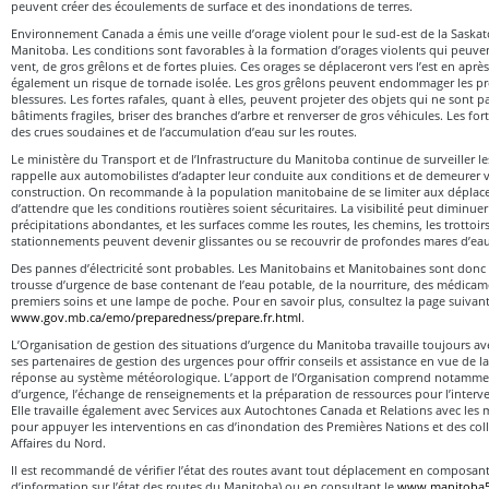
peuvent créer des écoulements de surface et des inondations de terres.
Environnement Canada a émis une veille d’orage violent pour le sud-est de la Saska
Manitoba. Les conditions sont favorables à la formation d’orages violents qui peuven
vent, de gros grêlons et de fortes pluies. Ces orages se déplaceront vers l’est en après-
également un risque de tornade isolée. Les gros grêlons peuvent endommager les pro
blessures. Les fortes rafales, quant à elles, peuvent projeter des objets qui ne sont 
bâtiments fragiles, briser des branches d’arbre et renverser de gros véhicules. Les fo
des crues soudaines et de l’accumulation d’eau sur les routes.
Le ministère du Transport et de l’Infrastructure du Manitoba continue de surveiller l
rappelle aux automobilistes d’adapter leur conduite aux conditions et de demeurer v
construction. On recommande à la population manitobaine de se limiter aux déplac
d’attendre que les conditions routières soient sécuritaires. La visibilité peut diminue
précipitations abondantes, et les surfaces comme les routes, les chemins, les trottoirs,
stationnements peuvent devenir glissantes ou se recouvrir de profondes mares d’ea
Des pannes d’électricité sont probables. Les Manitobains et Manitobaines sont donc 
trousse d’urgence de base contenant de l’eau potable, de la nourriture, des médicam
premiers soins et une lampe de poche. Pour en savoir plus, consultez la page suivant
www.gov.mb.ca/emo/preparedness/prepare.fr.html
.
L’Organisation de gestion des situations d’urgence du Manitoba travaille toujours avec
ses partenaires de gestion des urgences pour offrir conseils et assistance en vue de la
réponse au système météorologique. L’apport de l’Organisation comprend notammen
d’urgence, l’échange de renseignements et la préparation de ressources pour l’interv
Elle travaille également avec Services aux Autochtones Canada et Relations avec les m
pour appuyer les interventions en cas d’inondation des Premières Nations et des colle
Affaires du Nord.
Il est recommandé de vérifier l’état des routes avant tout déplacement en composant 
d’information sur l’état des routes du Manitoba) ou en consultant le
www.manitoba5