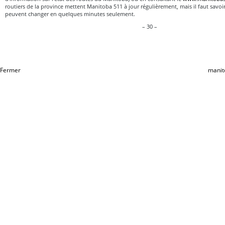
routiers de la province mettent Manitoba 511 à jour régulièrement, mais il faut savo
peuvent changer en quelques minutes seulement.
– 30 –
Fermer
manit