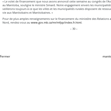
« Le volet de financement que nous avons annoncé cette semaine au congrès de l’As
au Manitoba, souligne le ministre Simard. Notre engagement envers les municipalités
veillerons toujours à ce que les villes et les municipalités rurales disposent de resso
vie aux Manitobains et Manitobaines. »
Pour de plus amples renseignements sur le financement du ministère des Relations av
Nord, rendez-vous au
www.gov.mb.ca/mr/mfpp/index.fr.html
.
– 30 –
Fermer
manit