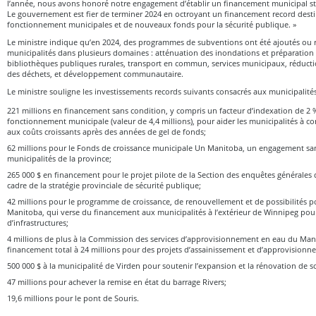
l’année, nous avons honoré notre engagement d’établir un financement municipal stab
Le gouvernement est fier de terminer 2024 en octroyant un financement record dest
fonctionnement municipales et de nouveaux fonds pour la sécurité publique. »
Le ministre indique qu’en 2024, des programmes de subventions ont été ajoutés ou re
municipalités dans plusieurs domaines : atténuation des inondations et préparation
bibliothèques publiques rurales, transport en commun, services municipaux, réduct
des déchets, et développement communautaire.
Le ministre souligne les investissements records suivants consacrés aux municipalités
221 millions en financement sans condition, y compris un facteur d’indexation de 2 
fonctionnement municipale (valeur de 4,4 millions), pour aider les municipalités à con
aux coûts croissants après des années de gel de fonds;
62 millions pour le Fonds de croissance municipale Un Manitoba, un engagement san
municipalités de la province;
265 000 $ en financement pour le projet pilote de la Section des enquêtes générales
cadre de la stratégie provinciale de sécurité publique;
42 millions pour le programme de croissance, de renouvellement et de possibilités p
Manitoba, qui verse du financement aux municipalités à l’extérieur de Winnipeg pour
d’infrastructures;
4 millions de plus à la Commission des services d’approvisionnement en eau du Mani
financement total à 24 millions pour des projets d’assainissement et d’approvisionn
500 000 $ à la municipalité de Virden pour soutenir l’expansion et la rénovation de s
47 millions pour achever la remise en état du barrage Rivers;
19,6 millions pour le pont de Souris.