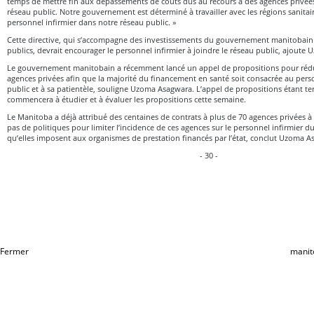
temps de mettre fin aux dépassements de coûts dus au recours à des agences privées 
réseau public. Notre gouvernement est déterminé à travailler avec les régions sanitair
personnel infirmier dans notre réseau public. »
Cette directive, qui s’accompagne des investissements du gouvernement manitobain 
publics, devrait encourager le personnel infirmier à joindre le réseau public, ajoute
Le gouvernement manitobain a récemment lancé un appel de propositions pour rédui
agences privées afin que la majorité du financement en santé soit consacrée au pers
public et à sa patientèle, souligne Uzoma Asagwara. L’appel de propositions étant t
commencera à étudier et à évaluer les propositions cette semaine.
Le Manitoba a déjà attribué des centaines de contrats à plus de 70 agences privées à 
pas de politiques pour limiter l’incidence de ces agences sur le personnel infirmier du
qu’elles imposent aux organismes de prestation financés par l’état, conclut Uzoma A
- 30 -
Fermer
manit