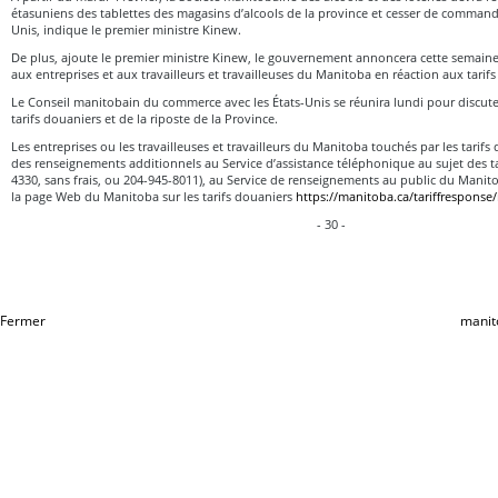
étasuniens des tablettes des magasins d’alcools de la province et cesser de command
Unis, indique le premier ministre Kinew.
De plus, ajoute le premier ministre Kinew, le gouvernement annoncera cette semaine
aux entreprises et aux travailleurs et travailleuses du Manitoba en réaction aux tarif
Le Conseil manitobain du commerce avec les États-Unis se réunira lundi pour discu
tarifs douaniers et de la riposte de la Province.
Les entreprises ou les travailleuses et travailleurs du Manitoba touchés par les tarif
des renseignements additionnels au Service d’assistance téléphonique au sujet des ta
4330, sans frais, ou 204-945-8011), au Service de renseignements au public du Manit
la page Web du Manitoba sur les tarifs douaniers
https://manitoba.ca/tariffresponse/
- 30 -
Fermer
manit