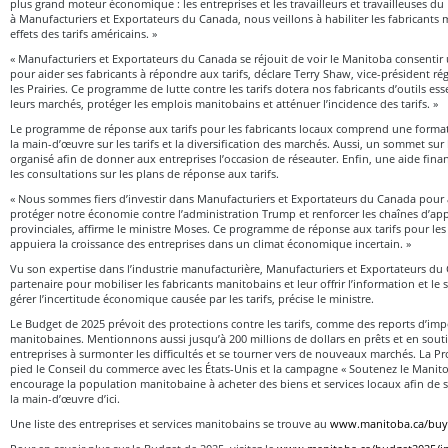
plus grand moteur économique : les entreprises et les travailleurs et travailleuses du
à Manufacturiers et Exportateurs du Canada, nous veillons à habiliter les fabricants 
effets des tarifs américains. »
« Manufacturiers et Exportateurs du Canada se réjouit de voir le Manitoba consenti
pour aider ses fabricants à répondre aux tarifs, déclare Terry Shaw, vice-président ré
les Prairies. Ce programme de lutte contre les tarifs dotera nos fabricants d’outils esse
leurs marchés, protéger les emplois manitobains et atténuer l’incidence des tarifs. »
Le programme de réponse aux tarifs pour les fabricants locaux comprend une formati
la main-d’œuvre sur les tarifs et la diversification des marchés. Aussi, un sommet sur l
organisé afin de donner aux entreprises l’occasion de réseauter. Enfin, une aide fina
les consultations sur les plans de réponse aux tarifs.
« Nous sommes fiers d’investir dans Manufacturiers et Exportateurs du Canada pour a
protéger notre économie contre l’administration Trump et renforcer les chaînes d’a
provinciales, affirme le ministre Moses. Ce programme de réponse aux tarifs pour les
appuiera la croissance des entreprises dans un climat économique incertain. »
Vu son expertise dans l’industrie manufacturière, Manufacturiers et Exportateurs du 
partenaire pour mobiliser les fabricants manitobains et leur offrir l’information et le
gérer l’incertitude économique causée par les tarifs, précise le ministre.
Le Budget de 2025 prévoit des protections contre les tarifs, comme des reports d’imp
manitobaines. Mentionnons aussi jusqu’à 200 millions de dollars en prêts et en souti
entreprises à surmonter les difficultés et se tourner vers de nouveaux marchés. La P
pied le Conseil du commerce avec les États-Unis et la campagne « Soutenez le Manitob
encourage la population manitobaine à acheter des biens et services locaux afin de so
la main-d’œuvre d’ici.
Une liste des entreprises et services manitobains se trouve au
www.manitoba.ca/buy