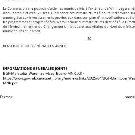
La Commission a le pouvoir d’aider les municipalités à l’extérieur de Winnipeg à amén
d’eau potable et d’eaux usées. Elle finance ces infrastructures à hauteur d’environ 10
année grâce aux investissements provinciaux dans son plan d’immobilisations et à des
les programmes et projets fédéraux-provinciaux d’infrastructures destinés à la Direct
de l’Environnement et du Changement climatique et aux Affaires du Nord du ministèr
municipalités et le Nord.
– 30 –
RENSEIGNEMENTS GÉNÉRAUX EN ANNEXE
INFORMATIONS GENERALES JOINTE
BGF-Manitoba_Water_Services_Board-MNR.pdf -
https://www.gov.mb.ca/asset_library/en/newslinks/2025/04/BGF-Manitoba_Wat
MNR.pdf
Fermer
manit