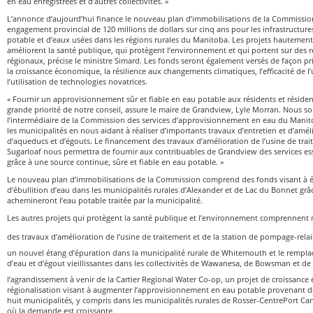
en eau enregistrées et d’autres collectivités. »
L’annonce d’aujourd’hui finance le nouveau plan d’immobilisations de la Commission
engagement provincial de 120 millions de dollars sur cinq ans pour les infrastructures
potable et d’eaux usées dans les régions rurales du Manitoba. Les projets hautement 
améliorent la santé publique, qui protègent l’environnement et qui portent sur des 
régionaux, précise le ministre Simard. Les fonds seront également versés de façon pri
la croissance économique, la résilience aux changements climatiques, l’efficacité de l’u
l’utilisation de technologies novatrices.
« Fournir un approvisionnement sûr et fiable en eau potable aux résidents et résid
grande priorité de notre conseil, assure le maire de Grandview, Lyle Morran. Nous s
l’intermédiaire de la Commission des services d’approvisionnement en eau du Manit
les municipalités en nous aidant à réaliser d’importants travaux d’entretien et d’amél
d’aqueducs et d’égouts. Le financement des travaux d’amélioration de l’usine de trai
Sugarloaf nous permettra de fournir aux contribuables de Grandview des services esse
grâce à une source continue, sûre et fiable en eau potable. »
Le nouveau plan d’immobilisations de la Commission comprend des fonds visant à él
d’ébullition d’eau dans les municipalités rurales d’Alexander et de Lac du Bonnet grâ
achemineront l’eau potable traitée par la municipalité.
Les autres projets qui protègent la santé publique et l’environnement comprennent
des travaux d’amélioration de l’usine de traitement et de la station de pompage-rela
un nouvel étang d’épuration dans la municipalité rurale de Whitemouth et le rempl
d’eau et d’égout vieillissantes dans les collectivités de Wawanesa, de Bowsman et de
l’agrandissement à venir de la Cartier Regional Water Co-op, un projet de croissanc
régionalisation visant à augmenter l’approvisionnement en eau potable provenant d
huit municipalités, y compris dans les municipalités rurales de Rosser-CentrePort Can
où la demande est croissante.