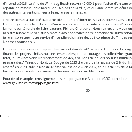
d’incendie 2026. La Ville de Winnipeg Beach recevra 40 000 $ pour l’achat d’un camion
capable de remorquer le bateau de 16 pieds de la Ville, ce qui améliorera les délais d
des autres interventions liées à l’eau, relève le ministre.
« Notre conseil a travaillé d’arrache-pied pour améliorer les services offerts dans la m
Laurent, y compris la recherche d’un remplacement pour notre vieux camion d’incendi
la municipalité rurale de Saint-Laurent, Richard Chartrand. Nous remercions vivemen
ministre Kinew et le ministre Simard d’avoir approuvé notre demande de subventio
faire en sorte que notre service d’incendie volontaire dévoué continue d’offrir des ser
à notre population. »
Le financement annoncé aujourd’hui s’inscrit dans les 42 millions de dollars du p
finance les projets d’infrastructures essentielles pour encourager les collectivités gra
total, la Province verse un financement de 424,3 millions de dollars pour les municipali
relevant des Affaires du Nord. Le Budget de 2025 tire parti de la hausse de 2 % du f
amorcé en 2024, suivi d’une deuxième hausse de 2 % en 2025, en plus de 4 % de la tax
l’entremise du Fonds de croissance des recettes pour un Manitoba uni.
Pour de plus amples renseignements sur le programme Manitoba GRO, consultez :
www.gov.mb.ca/mr/mfpp/mgro.html
.
– 30 –
Fermer
manit