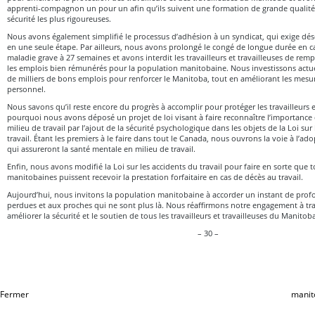
apprenti-compagnon un pour un afin qu’ils suivent une formation de grande qualité
sécurité les plus rigoureuses.
Nous avons également simplifié le processus d’adhésion à un syndicat, qui exige dé
en une seule étape. Par ailleurs, nous avons prolongé le congé de longue durée en c
maladie grave à 27 semaines et avons interdit les travailleurs et travailleuses de re
les emplois bien rémunérés pour la population manitobaine. Nous investissons actue
de milliers de bons emplois pour renforcer le Manitoba, tout en améliorant les mesu
personnel.
Nous savons qu’il reste encore du progrès à accomplir pour protéger les travailleurs et 
pourquoi nous avons déposé un projet de loi visant à faire reconnaître l’importance
milieu de travail par l’ajout de la sécurité psychologique dans les objets de la Loi sur 
travail. Étant les premiers à le faire dans tout le Canada, nous ouvrons la voie à l’ad
qui assureront la santé mentale en milieu de travail.
Enfin, nous avons modifié la Loi sur les accidents du travail pour faire en sorte que t
manitobaines puissent recevoir la prestation forfaitaire en cas de décès au travail.
Aujourd’hui, nous invitons la population manitobaine à accorder un instant de profo
perdues et aux proches qui ne sont plus là. Nous réaffirmons notre engagement à tr
améliorer la sécurité et le soutien de tous les travailleurs et travailleuses du Manitob
– 30 –
Fermer
manit