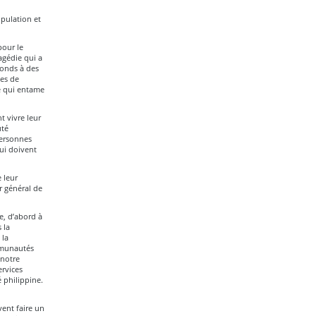
pulation et
pour le
agédie qui a
fonds à des
ces de
é qui entame
t vivre leur
uté
personnes
ui doivent
 leur
ur général de
e, d’abord à
 la
 la
mmunautés
 notre
rvices
 philippine.
ent faire un