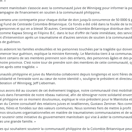
r. »
ment manitobain s’associe avec la communauté juive de Winnipeg pour informer la po
campagne de financement en soutien à la communauté philippine.
versera une contrepartie pour chaque dollar de don jusqu’à concurrence de 50 0000 $ 
 Fund de Centraide Colombie-Britannique. Ce fonds a été créé dans la foulée de la tr
ersonnes et qui en a blessé 30 autres. Centraide Colombie-Britannique distribue des 
omme Kapwa Strong et Filipino B.C. dans le but d’offrir de l’aide immédiate, des servi
et d’intervention après un traumatisme et d’autres services de soutien à la communaut
s de guérison.
 aideront les familles endeuillées et les personnes touchées par la tragédie qui doiven
mmencer leur guérison, explique la ministre Kennedy. Le Manitoba tient à sa communa
 dont certains de ses membres prennent soin des enfants, des personnes âgées et des 
notre province. C’est notre tour de prendre soin des membres de cette communauté, q
ire après cette tragédie. »
nautés philippine et juive du Manitoba collaborent depuis longtemps et sont fières de
solidarité et l’entraide sont au cœur de notre identité », souligne le président et directe
deration of Winnipeg, Jeff Lieberman.
ous avons été au courant de cet événement tragique, notre communauté s’est mobilisé
is dans l’ensemble de notre réseau national, afin de témoigner notre solidarité envers
philippine en ce moment douloureux, explique le vice-président pour le Manitoba et
n du Centre consultatif des relations juives et israéliennes, Gustavo Zentner. Nos co
ntes, fières et fondées sur des valeurs communes. Nous sommes fiers de mettre à profit
 nos structures organisationnelles en matière de traumatismes communautaires et de se
r soutenir cette initiative du gouvernement manitobain qui vise à aider la communauté
 une grande famille. »
es qui souhaitent soutenir la communauté philippine de la Colombie-Britannique peuv