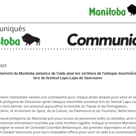
niqués
2025
nement du Manitoba annonce de l'aide pour les victimes de l'attaque meurtrièr
lors du festival Lapu-Lapu de Vancouver
ment manitobain versera une contrepartie pour chaque dollar amassé pour venir en ai
philippine de Vancouver après l’attaque meurtrière survenue lors du festival Lapu-L
 mois dernier, ont annoncé aujourd’hui la ministre du Travail et de l’Immigration,
lino, et la ministre du Sport, de la Culture, du Patrimoine et du Tourisme, Nellie Ken
auté philippine du Manitoba prie pour toutes les personnes tuées ou blessées, ainsi 
ersonnes directement touchées par cette horrible tragédie, indique la ministre Marceli
ligner le travail de Centraide Colombie-Britannique, des premiers répondants et de la 
f Greater Vancouver pour leurs inlassables efforts pour venir en aide à la communauté