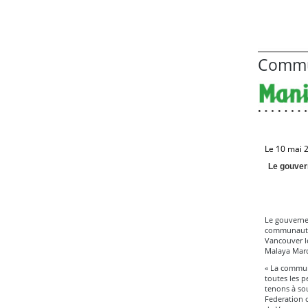
Commu
Le 10 mai 
Le gouver
Le gouverne
communauté 
Vancouver le
Malaya Marce
« La commun
toutes les p
tenons à sou
Federation o