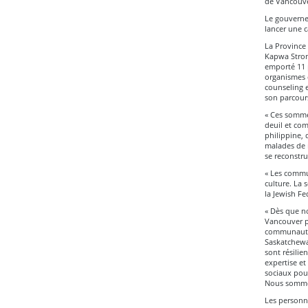
de Vancouve
Le gouverne
lancer une 
La Province 
Kapwa Strong
emporté 11 p
organismes c
counseling 
son parcour
« Ces sommes
deuil et co
philippine,
malades de 
se reconstru
« Les commu
culture. La 
la Jewish Fe
« Dès que n
Vancouver pu
communauté 
Saskatchewa
sont résilie
expertise et
sociaux pou
Nous sommes
Les personn