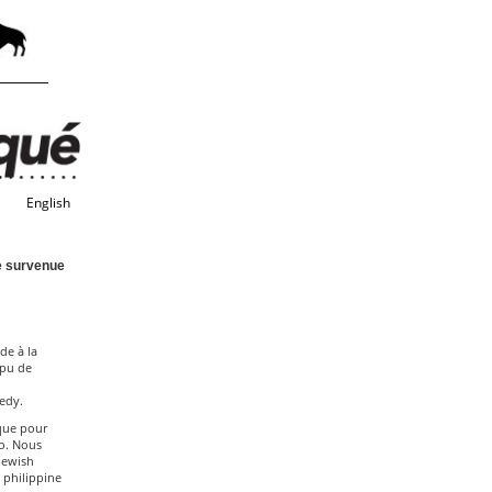
English
e survenue
de à la
apu de
nedy.
que pour
no. Nous
Jewish
 philippine