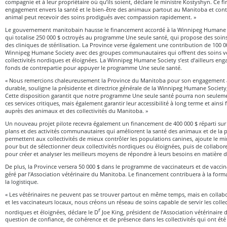
compagnie et à leur propriétaire où qu’ils soient, déclare le ministre Kostyshyn. Ce
engagement envers la santé et le bien-être des animaux partout au Manitoba et cont
animal peut recevoir des soins prodigués avec compassion rapidement. »
Le gouvernement manitobain hausse le financement accordé à la Winnipeg Humane S
qui totalise 250 000 $ octroyés au programme Une seule santé, qui propose des soins
des cliniques de stérilisation. La Province verse également une contribution de 100 0
Winnipeg Humane Society avec des groupes communautaires qui offrent des soins vét
collectivités nordiques et éloignées. La Winnipeg Humane Society s’est d’ailleurs eng
fonds de contrepartie pour appuyer le programme Une seule santé.
« Nous remercions chaleureusement la Province du Manitoba pour son engagement à
durable, souligne la présidente et directrice générale de la Winnipeg Humane Society
Cette disposition garantit que notre programme Une seule santé pourra non seuleme
ces services critiques, mais également garantir leur accessibilité à long terme et ainsi 
auprès des animaux et des collectivités du Manitoba. »
Un nouveau projet pilote recevra également un financement de 400 000 $ réparti su
plans et des activités communautaires qui améliorent la santé des animaux et de la 
permettent aux collectivités de mieux contrôler les populations canines, ajoute le min
pour but de sélectionner deux collectivités nordiques ou éloignées, puis de collabore
pour créer et analyser les meilleurs moyens de répondre à leurs besoins en matière
De plus, la Province versera 50 000 $ dans le programme de vaccinateurs et de vacci
géré par l’Association vétérinaire du Manitoba. Le financement contribuera à la forma
la logistique.
« Les vétérinaires ne peuvent pas se trouver partout en même temps, mais en collabor
et les vaccinateurs locaux, nous créons un réseau de soins capable de servir les colle
r
nordiques et éloignées, déclare le D
Joe King, président de l’Association vétérinaire
question de confiance, de cohérence et de présence dans les collectivités qui ont été