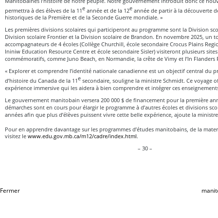
Manitobaines l’histoire de notre peuple. Notre gouvernement introduit donc ce no
e
e
permettra à des élèves de la 11
année et de la 12
année de partir à la découverte d
historiques de la Première et de la Seconde Guerre mondiale. »
Les premières divisions scolaires qui participeront au programme sont la Division sco
Division scolaire Frontier et la Division scolaire de Brandon. En novembre 2025, un to
accompagnateurs de 4 écoles (Collège Churchill, école secondaire Crocus Plains Reg
Ininiw Education Resource Centre et école secondaire Sisler) visiteront plusieurs sites
commémoratifs, comme Juno Beach, en Normandie, la crête de Vimy et l’In Flanders
« Explorer et comprendre l’identité nationale canadienne est un objectif central du
e
d’histoire du Canada de la 11
secondaire, souligne la ministre Schmidt. Ce voyage of
expérience immersive qui les aidera à bien comprendre et intégrer ces enseignement
Le gouvernement manitobain versera 200 000 $ de financement pour la première a
démarches sont en cours pour élargir le programme à d’autres écoles et divisions sco
années afin que plus d’élèves puissent vivre cette belle expérience, ajoute la minist
Pour en apprendre davantage sur les programmes d’études manitobains, de la matern
visitez le
www.edu.gov.mb.ca/m12/cadre/index.html
.
– 30 –
Fermer
manit