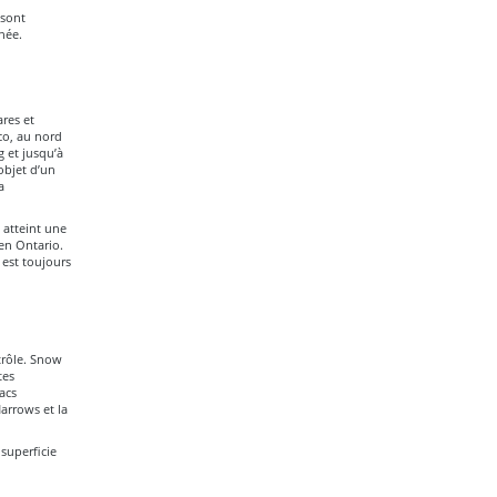
 sont
nnée.
ares et
co, au nord
g et jusqu’à
objet d’un
a
a atteint une
en Ontario.
 est toujours
trôle. Snow
tes
acs
arrows et la
superficie