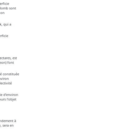
rficie
olomb sont
ion
k, qui a
rficie
ectares, est
eon) font
té constituée
nviron
ectivité
ie d’environ
urs l’objet
andement à
e, sera en