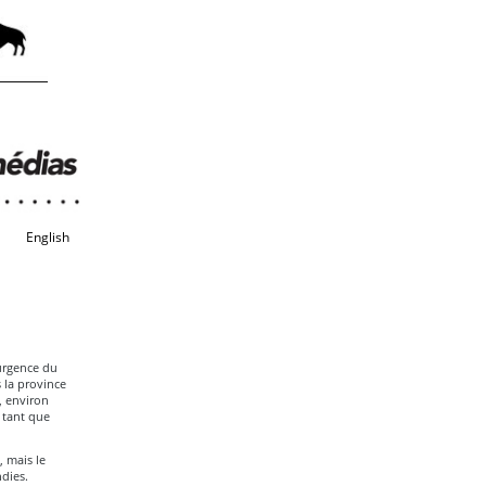
English
’urgence du
 la province
, environ
 tant que
, mais le
ndies.