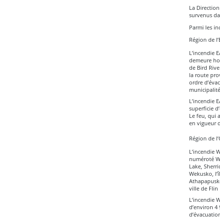
La Direction
survenus dan
Parmi les in
Région de l’
L’incendie E
demeure hors
de Bird Rive
la route pro
ordre d’évac
municipalité
L’incendie EA
superficie d
Le feu, qui 
en vigueur d
Région de l
L’incendie 
numéroté WE2
Lake, Sherri
Wekusko, l’î
Athapapuskow
ville de Fli
L’incendie W
d’environ 4 
d’évacuation