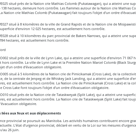
E025 situé près de la Nation crie Mathias Colomb (Pukatawagan), qui a atteint une supe
5 138 hectares, demeure hors contrôle. Les flammes autour de la Nation crie Mathias C
a Nation crie Mathias Colomb (Pukatawagan) fait toujours l’objet d’un ordre d’évacuat
E027 situé à 8 kilomètres de la ville de Grand Rapids et de la Nation crie de Misipawisti
superficie d’environ 12 025 hectares, est actuellement hors contrôle.
E028 situé à 10 kilomètres du parc provincial de Bakers Narrows, qui a atteint une supe
784 hectares, est actuellement hors contrôle.
Nord
O002 situé près de la ville de Lynn Lake, qui a atteint une superficie d’environ 71 067 h
 hors contrôle. La ville de Lynn Lake et la Première Nation Marcel Colomb (Black Sturg
bjet d’un ordre d’évacuation obligatoire.
O005 situé à 5 kilomètres de la Nation crie de Pimicikamak (Cross Lake), de la collectivi
e, de la centrale de Jenpeg et de Whiskey Jack Landing, qui a atteint une superficie d’e
res, est actuellement hors contrôle. La Nation crie de Pimicikamak (Cross Lake) et la coll
e Cross Lake font toujours l’objet d’un ordre d'évacuation obligatoire.
O010 situé près de la Nation crie de Tataskweyak (Split Lake), qui a atteint une superfic
res, est actuellement hors contrôle. La Nation crie de Tataskweyak (Split Lake) fait toujo
’évacuation obligatoire.
s liées aux feux et aux déplacements
ence provincial se poursuit au Manitoba. Les activités humaines contribuent encore gr
 actuelle. L’état d’urgence provincial, déclaré en vertu de la Loi sur les mesures d’urgenc
u’au 26 juin.