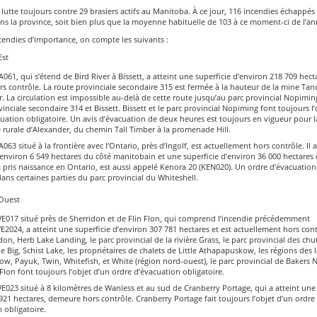
 lutte toujours contre 29 brasiers actifs au Manitoba. À ce jour, 116 incendies échappés
s la province, soit bien plus que la moyenne habituelle de 103 à ce moment-ci de l’a
cendies d’importance, on compte les suivants :
Est
A061, qui s’étend de Bird River à Bissett, a atteint une superficie d’environ 218 709 hect
 contrôle. La route provinciale secondaire 315 est fermée à la hauteur de la mine Tan
r. La circulation est impossible au-delà de cette route jusqu’au parc provincial Nopimin
vinciale secondaire 314 et Bissett. Bissett et le parc provincial Nopiming font toujours l’
uation obligatoire. Un avis d’évacuation de deux heures est toujours en vigueur pour l
 rurale d’Alexander, du chemin Tall Timber à la promenade Hill.
063 situé à la frontière avec l’Ontario, près d’Ingolf, est actuellement hors contrôle. Il 
’environ 6 549 hectares du côté manitobain et une superficie d’environ 36 000 hectares 
a pris naissance en Ontario, est aussi appelé Kenora 20 (KEN020). Un ordre d’évacuation
ans certaines parties du parc provincial du Whiteshell.
’Ouest
WE017 situé près de Sherridon et de Flin Flon, qui comprend l’incendie précédemment
024, a atteint une superficie d’environ 307 781 hectares et est actuellement hors con
don, Herb Lake Landing, le parc provincial de la rivière Grass, le parc provincial des chu
le Big, Schist Lake, les propriétaires de chalets de Little Athapapuskow, les régions des l
, Payuk, Twin, Whitefish, et White (région nord-ouest), le parc provincial de Bakers N
n Flon font toujours l’objet d’un ordre d’évacuation obligatoire.
E023 situé à 8 kilomètres de Wanless et au sud de Cranberry Portage, qui a atteint une 
921 hectares, demeure hors contrôle. Cranberry Portage fait toujours l’objet d’un ordre
 obligatoire.