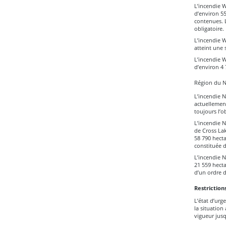
L’incendie W
d’environ 5
contenues. L
obligatoire.
L’incendie W
atteint une 
L’incendie W
d’environ 4 
Région du 
L’incendie N
actuellement
toujours l’o
L’incendie N
de Cross Lak
58 790 hecta
constituée d
L’incendie N
21 559 hecta
d’un ordre d
Restriction
L’état d’urg
la situation
vigueur jusq