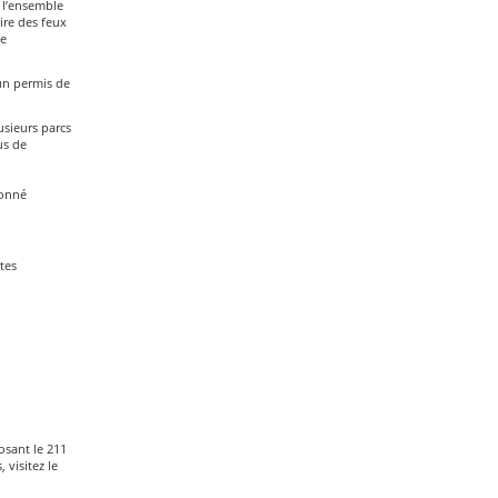
 l’ensemble
ire des feux
le
un permis de
usieurs parcs
us de
donné
tes
sant le 211
 visitez le