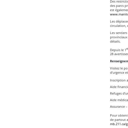
Des restrict
des parcs pr
est égalemen
www.manitob
Les déplace
circulation,
Les sentiers
provinciaux 
détails.
e
Depuis le 1
28 avertisse
Renseignem
Visitez le p
d’urgence et
Inscription 
Aide financi
Refuges d’u
Aide médica
Assurance 
Pour obteni
de partout 
mb.211.ca/g