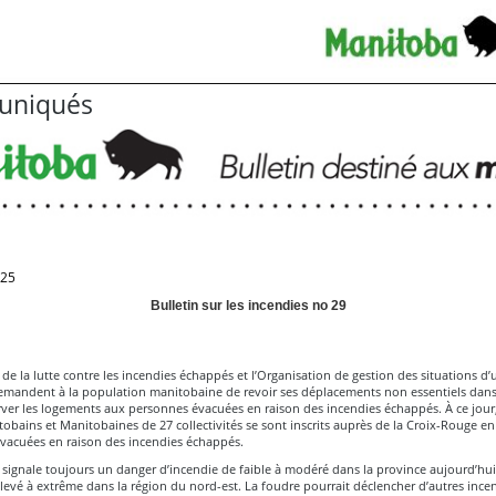
niqués
025
Bulletin sur les incendies no 29
 de la lutte contre les incendies échappés et l’Organisation de gestion des situations d
mandent à la population manitobaine de revoir ses déplacements non essentiels dans
rver les logements aux personnes évacuées en raison des incendies échappés. À ce jour
obains et Manitobaines de 27 collectivités se sont inscrits auprès de la Croix-Rouge en
vacuées en raison des incendies échappés.
 signale toujours un danger d’incendie de faible à modéré dans la province aujourd’hui
levé à extrême dans la région du nord-est. La foudre pourrait déclencher d’autres ince