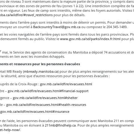
ions de niveau 3 sont maintenues dans la majeure partie de la province, y compris dans
ovinciaux et des zones de permis de feu (zones 1 à 22). Une interdiction complète de fa
t en vigueur. Les feux de camp sont interdits, même dans les foyers autorisés. Visitez 
a.ca/wildfire/#travel_restrictions
pour plus de détails.
ments dans l’arrière-pays sont interdits à moins de détenir un permis. Pour demander 
 envoyez un courriel à
BackcountryTravel@gov.mb.ca
ou composez le 204 345-1489.
 et les voies navigables de l’arrière-pays sont fermés dans tous les parcs provinciaux. Pl
demeurent fermés au public. Visitez le
www.gov.mb.ca/sd/parks/index.fr.html
pour pl
r
mai, le Service des agents de conservation du Manitoba a déposé 74 accusations et 
ments en lien avec les incendies échappés.
ents et ressources pour les personnes évacuées
ortail MB Ready (
mbready.manitoba.ca
) pour de plus amples renseignements sur les aler
 la sécurité, ainsi que d’autres ressources pour les personnes évacuées :
auprès de la Croix-Rouge :
gov.mb.ca/wildfire/evacuees.html
ère –
gov.mb.ca/wildfire/evacuees.html#financial-support
rgence –
gov.mb.ca/wildfire/evacuees.html#shelter
le –
gov.mb.ca/wildfire/evacuees.html#health-resources
–
gov.mb.ca/wildfire/evacuees.html#insurance
r de l’aide, les personnes évacuées peuvent communiquer avec Manitoba 211 en compo
au Manitoba ou en écrivant à
211mb@findhelp.ca
. Pour de plus amples renseignements,
et-help-now/
.