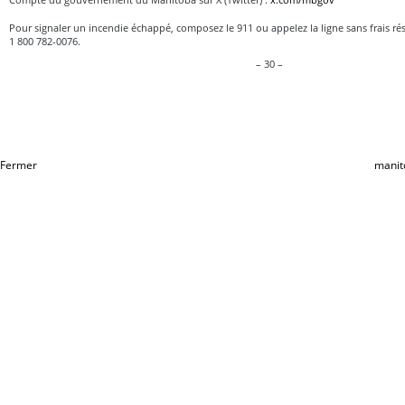
Pour signaler un incendie échappé, composez le 911 ou appelez la ligne sans frais rés
1 800 782-0076.
– 30 –
Fermer
manit