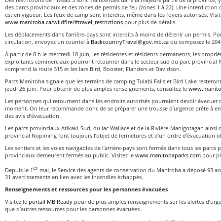
des parcs provinciaux et des zones de permis de feu (zones 1 à 22). Une interdiction 
est en vigueur. Les feux de camp sont interdits, même dans les foyers autorisés. Visit
www.manitoba.ca/wildfire/#travel_restrictions
pour plus de détails.
Les déplacements dans l’arrière-pays sont interdits à moins de détenir un permis. 
circulation, envoyez un courriel à
BackcountryTravel@gov.mb.ca
ou composez le 204
À partir de 8 h le mercredi 18 juin, les résidentes et résidents permanents, les propriét
exploitants commerciaux pourront retourner dans le secteur sud du parc provincial 
comprend la route 315 et les lacs Bird, Booster, Flanders et Davidson.
Parcs Manitoba signale que les terrains de camping Tulabi Falls et Bird Lake restero
jeudi 26 juin. Pour obtenir de plus amples renseignements, consultez le
www.manito
Les personnes qui retournent dans les endroits autorisés pourraient devoir évacuer
moment. On leur recommande donc de se préparer une trousse d’urgence prête à empor
des avis d’évacuation.
Les parcs provinciaux Atikaki-Sud, du lac Wallace et de la Rivière-Manigotagan ainsi 
provincial Nopiming font toujours l’objet de fermetures et d’un ordre d’évacuation ob
Les sentiers et les voies navigables de l’arrière-pays sont fermés dans tous les parcs 
provinciaux demeurent fermés au public. Visitez le
www.manitobaparks.com
pour pl
er
Depuis le 1
mai, le Service des agents de conservation du Manitoba a déposé 93 a
31 avertissements en lien avec les incendies échappés.
Renseignements et ressources pour les personnes évacuées
Visitez le
portail MB Ready
pour de plus amples renseignements sur les alertes d’urgenc
que d’autres ressources pour les personnes évacuées.