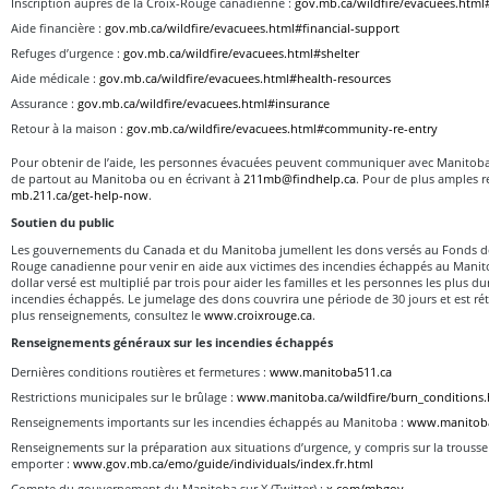
Inscription auprès de la Croix-Rouge canadienne :
gov.mb.ca/wildfire/evacuees.html#
Aide financière :
gov.mb.ca/wildfire/evacuees.html#financial-support
Refuges d’urgence :
gov.mb.ca/wildfire/evacuees.html#shelter
Aide médicale :
gov.mb.ca/wildfire/evacuees.html#health-resources
Assurance :
gov.mb.ca/wildfire/evacuees.html#insurance
Retour à la maison :
gov.mb.ca/wildfire/evacuees.html#community-re-entry
Pour obtenir de l’aide, les personnes évacuées peuvent communiquer avec Manitob
de partout au Manitoba ou en écrivant à
211mb@findhelp.ca
. Pour de plus amples r
mb.211.ca/get-help-now
.
Soutien du public
Les gouvernements du Canada et du Manitoba jumellent les dons versés au Fonds de
Rouge canadienne pour venir en aide aux victimes des incendies échappés au Manito
dollar versé est multiplié par trois pour aider les familles et les personnes les plus 
incendies échappés. Le jumelage des dons couvrira une période de 30 jours et est rét
plus renseignements, consultez le
www.croixrouge.ca
.
Renseignements généraux sur les incendies échappés
Dernières conditions routières et fermetures :
www.manitoba511.ca
Restrictions municipales sur le brûlage :
www.manitoba.ca/wildfire/burn_conditions.
Renseignements importants sur les incendies échappés au Manitoba :
www.manitoba.
Renseignements sur la préparation aux situations d’urgence, y compris sur la trousse
emporter :
www.gov.mb.ca/emo/guide/individuals/index.fr.html
Compte du gouvernement du Manitoba sur X (Twitter) :
x.com/mbgov