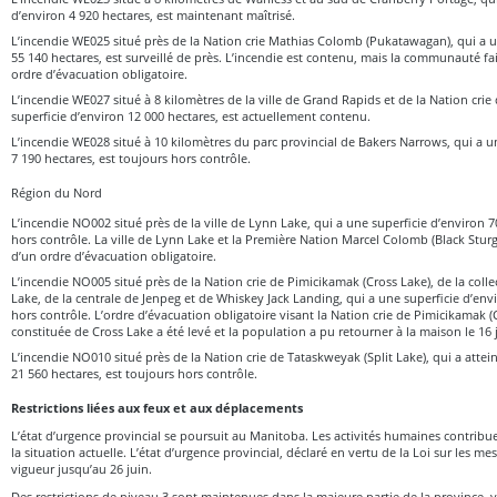
d’environ 4 920 hectares, est maintenant maîtrisé.
L’incendie WE025 situé près de la Nation crie Mathias Colomb (Pukatawagan), qui a u
55 140 hectares, est surveillé de près. L’incendie est contenu, mais la communauté fai
ordre d’évacuation obligatoire.
L’incendie WE027 situé à 8 kilomètres de la ville de Grand Rapids et de la Nation crie
superficie d’environ 12 000 hectares, est actuellement contenu.
L’incendie WE028 situé à 10 kilomètres du parc provincial de Bakers Narrows, qui a u
7 190 hectares, est toujours hors contrôle.
Région du Nord
L’incendie NO002 situé près de la ville de Lynn Lake, qui a une superficie d’environ 
hors contrôle. La ville de Lynn Lake et la Première Nation Marcel Colomb (Black Sturg
d’un ordre d’évacuation obligatoire.
L’incendie NO005 situé près de la Nation crie de Pimicikamak (Cross Lake), de la colle
Lake, de la centrale de Jenpeg et de Whiskey Jack Landing, qui a une superficie d’envi
hors contrôle. L’ordre d’évacuation obligatoire visant la Nation crie de Pimicikamak (Cr
constituée de Cross Lake a été levé et la population a pu retourner à la maison le 16 
L’incendie NO010 situé près de la Nation crie de Tataskweyak (Split Lake), qui a attei
21 560 hectares, est toujours hors contrôle.
Restrictions liées aux feux et aux déplacements
L’état d’urgence provincial se poursuit au Manitoba. Les activités humaines contrib
la situation actuelle. L’état d’urgence provincial, déclaré en vertu de la Loi sur les me
vigueur jusqu’au 26 juin.
Des restrictions de niveau 3 sont maintenues dans la majeure partie de la province, 