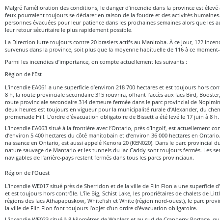
Malgré l’amélioration des conditions, le danger d’incendie dans la province est élev
feux pourraient toujours se déclarer en raison de la foudre et des activités humaines.
personnes évacuées pour leur patience dans les prochaines semaines alors que les au
leur retour sécuritaire le plus rapidement possible.
La Direction lutte toujours contre 20 brasiers actifs au Manitoba. À ce jour, 122 ince
survenus dans la province, soit plus que la moyenne habituelle de 116 à ce moment-c
Parmi les incendies d’importance, on compte actuellement les suivants :
Région de l’Est
L’incendie EA061 a une superficie d’environ 218 700 hectares et est toujours hors cont
8 h, la route provinciale secondaire 315 rouvrira, offrant l’accès aux lacs Bird, Booste
route provinciale secondaire 314 demeure fermée dans le parc provincial de Nopimin
deux heures est toujours en vigueur pour la municipalité rurale d’Alexander, du chem
promenade Hill. L’ordre d’évacuation obligatoire de Bissett a été levé le 17 juin à 8 h.
L’incendie EA063 situé à la frontière avec l’Ontario, près d’Ingolf, est actuellement c
d’environ 5 400 hectares du côté manitobain et d’environ 36 000 hectares en Ontario. 
naissance en Ontario, est aussi appelé Kenora 20 (KEN020). Dans le parc provincial du
nature sauvage de Mantario et les tunnels du lac Caddy sont toujours fermés. Les sent
navigables de l’arrière-pays restent fermés dans tous les parcs provinciaux.
Région de l’Ouest
L’incendie WE017 situé près de Sherridon et de la ville de Flin Flon a une superficie 
et est toujours hors contrôle. L’île Big, Schist Lake, les propriétaires de chalets de Li
régions des lacs Athapapuskow, Whitefish et White (région nord-ouest), le parc provi
la ville de Flin Flon font toujours l’objet d’un ordre d’évacuation obligatoire.
L’incendie WE023 situé à 8 kilomètres de Wanless et au sud de Cranberry Portage, qui