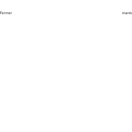
Fermer
manit