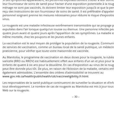
leur fournisseur de soins de santé pour l’aviser d’une exposition potentielle à la ro
ménage ne sont pas vaccinés, ils doivent limiter leur exposition jusqu’à ce que la 
reçu des instructions de son fournisseur de soins de santé. Il est préférable d’appele
personnel soignant prenne les mesures nécessaires pour réduire le risque d’expositi
virus.
La rougeole est une maladie infectieuse extrêmement transmissible qui se propage p
expulsées dans l’air lorsque quelqu’un tousse ou éternue. Une personne infectée peu
quatre jours avant et quatre jours après l’apparition de ses symptômes. La maladie e
même mortelle, chez les poupons et les jeunes enfants.
La vaccination est le seul moyen de protéger la population de la rougeole. Commun
de services de vaccination, comme un bureau local de la santé publique, un médecin
praticienne, pour vérifier que toute votre maisonnée est vaccinée.
Au Manitoba, le programme de vaccination en deux doses pour la rougeole, la rubéole,
varicelle (RRO ou RROV) est habituellement offert aux enfants d’un an et plus pour l
enfants de quatre à six ans pour la deuxième. En cas d’exposition au virus de la rou
peut être donnée plus tôt. De plus, en raison de l’éclosion de la maladie, certains en
également admissibles. L’ensemble des critères d’admissibilité se trouvent au
www.gov.mb.ca/health/publichealth/cdc/vaccineeligibility.fr.html
.
Les responsables de la santé publique continueront de surveiller la situation et d’in
tout développement. Le nombre de cas de rougeole au Manitoba est mis à jour tous l
Web sur la rougeole.
– 30 –