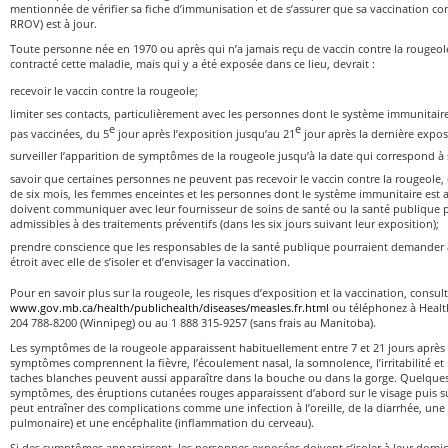
mentionnée de vérifier sa fiche d’immunisation et de s’assurer que sa vaccination co
RROV) est à jour.
Toute personne née en 1970 ou après qui n’a jamais reçu de vaccin contre la rougeole
contracté cette maladie, mais qui y a été exposée dans ce lieu, devrait :
recevoir le vaccin contre la rougeole;
limiter ses contacts, particulièrement avec les personnes dont le système immunitaire
e
e
pas vaccinées, du 5
jour après l’exposition jusqu’au 21
jour après la dernière expos
surveiller l’apparition de symptômes de la rougeole jusqu’à la date qui correspond à 
savoir que certaines personnes ne peuvent pas recevoir le vaccin contre la rougeole
de six mois, les femmes enceintes et les personnes dont le système immunitaire est a
doivent communiquer avec leur fournisseur de soins de santé ou la santé publique po
admissibles à des traitements préventifs (dans les six jours suivant leur exposition);
prendre conscience que les responsables de la santé publique pourraient demander
étroit avec elle de s’isoler et d’envisager la vaccination.
Pour en savoir plus sur la rougeole, les risques d’exposition et la vaccination, consult
www.gov.mb.ca/health/publichealth/diseases/measles.fr.html
ou téléphonez à Healt
204 788-8200 (Winnipeg) ou au 1 888 315-9257 (sans frais au Manitoba).
Les symptômes de la rougeole apparaissent habituellement entre 7 et 21 jours après 
symptômes comprennent la fièvre, l’écoulement nasal, la somnolence, l’irritabilité et 
taches blanches peuvent aussi apparaître dans la bouche ou dans la gorge. Quelques
symptômes, des éruptions cutanées rouges apparaissent d’abord sur le visage puis su
peut entraîner des complications comme une infection à l’oreille, de la diarrhée, un
pulmonaire) et une encéphalite (inflammation du cerveau).
Si des symptômes apparaissent, les personnes exposées doivent s’isoler à leur domi