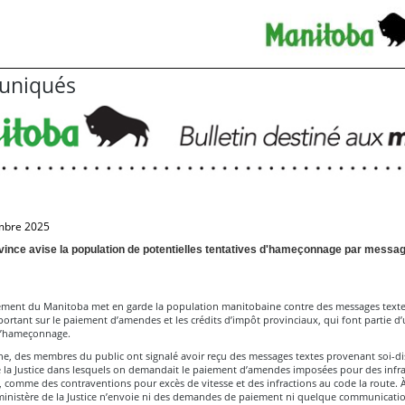
niqués
mbre 2025
vince avise la population de potentielles tentatives d'hameçonnage par messag
ment du Manitoba met en garde la population manitobaine contre des messages texte
ortant sur le paiement d’amendes et les crédits d’impôt provinciaux, qui font partie d
’hameçonnage.
ne, des membres du public ont signalé avoir reçu des messages textes provenant soi-d
e la Justice dans lesquels on demandait le paiement d’amendes imposées pour des infra
, comme des contraventions pour excès de vitesse et des infractions au code la route. À
 ministère de la Justice n’envoie ni des demandes de paiement ni quelque communication