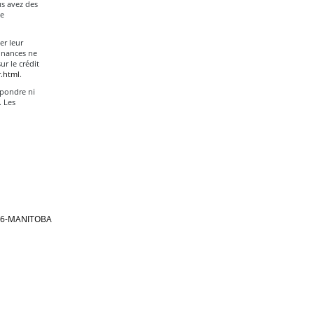
us avez des
ce
er leur
Finances ne
ur le crédit
.html
.
épondre ni
. Les
866-MANITOBA