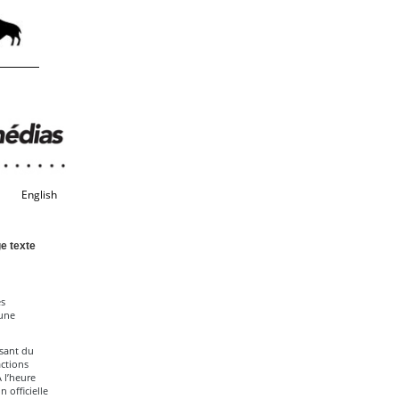
English
e texte
s
’une
isant du
ctions
 l’heure
 officielle