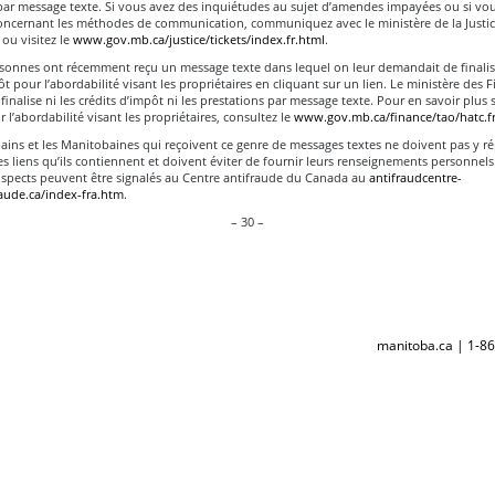
par message texte. Si vous avez des inquiétudes au sujet d’amendes impayées ou si vo
oncernant les méthodes de communication, communiquez avec le ministère de la Justi
ou visitez le
www.gov.mb.ca/justice/tickets/index.fr.html
.
rsonnes ont récemment reçu un message texte dans lequel on leur demandait de finalis
ôt pour l’abordabilité visant les propriétaires en cliquant sur un lien. Le ministère des 
 finalise ni les crédits d’impôt ni les prestations par message texte. Pour en savoir plus s
 l’abordabilité visant les propriétaires, consultez le
www.gov.mb.ca/finance/tao/hatc.fr
ains et les Manitobaines qui reçoivent ce genre de messages textes ne doivent pas y r
les liens qu’ils contiennent et doivent éviter de fournir leurs renseignements personnels
spects peuvent être signalés au Centre antifraude du Canada au
antifraudcentre-
raude.ca/index-fra.htm
.
– 30 –
manitoba.ca | 1-