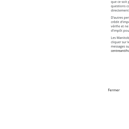
que ce soit 
questions c
directement 
D’autres pe
crédit d’imp
vérifie et ne
d’impôt pour
Les Manitob
cliquer sur 
messages su
centreantif
Fermer