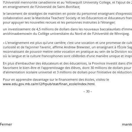
l’Université mennonite canadienne et au Yellowquill University College, et l’ajout de
en enseignement de l’Université de Saint-Boniface;
le lancement de stratégies de maintien en poste du personnel enseignant d’express
collaboration avec la Manitoba Teachers' Society et les Éducatrices et éducateurs f
pour appuyer les nouvelles recrues et les personnes instruites à l’étranger;
un investissement de 4,5 millions de dollars dans les nouveaux baccalauréats d’immer
anishinaabemowin du Collège universitaire du Nord et de l’Université de Winnipeg.
« L’enseignement est plus qu’une carrière; c’est une vocation et une promesse de cultiv
curiosité et de façonner l’avenir, affirme Andrew Brewster, un enseignant à l’École Sa
reconnaissant de pouvoir mettre cette vocation en pratique au sein de la Division sc
où la langue et la culture francophones sont célébrées d’une manière unique et inspi
En plus d’embaucher des éducateurs et des éducatrices, la Province investit dans d’im
favorisent le bien-être et l’apprentissage des élèves, dont 30 millions de dollars po
d’alimentation scolaire universel et 3 millions de dollars pour l’initiative de réduction d
Pour en apprendre davantage sur le financement des écoles, visitez le
www.edu.gov.mb.ca/m12/frpub/stat/finan_ecole/index.html
.
– 30 –
Fermer
manit