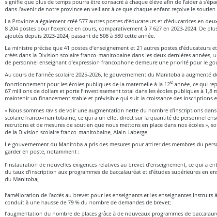
signifie que plus de temps pourra être consacré à chaque élève afin de l’aider à s’ép
dans l’avenir de notre province en veillant à ce que chaque enfant reçoive le soutien 
La Province a également créé 577 autres postes d’éducateurs et d’éducatrices en deux 
8 204 postes pour l’exercice en cours, comparativement à 7 627 en 2023-2024. De plus,
ajoutés depuis 2023-2024, passant de 508 à 580 cette année.
La ministre précise que 41 postes d’enseignement et 21 autres postes d’éducateurs et
créés dans la Division scolaire franco-manitobaine dans les deux dernières années, 
de personnel enseignant d’expression francophone demeure une priorité pour le g
Au cours de l’année scolaire 2025-2026, le gouvernement du Manitoba a augmenté d
e
fonctionnement pour les écoles publiques de la maternelle à la 12
année, ce qui re
67 millions de dollars et porte l’investissement total dans les écoles publiques à 1,8 m
maintenir un financement stable et prévisible qui suit la croissance des inscriptions e
« Nous sommes ravis de voir une augmentation nette du nombre d’inscriptions dans l
scolaire franco-manitobaine, ce qui a un effet direct sur la quantité de personnel e
recrutons et de mesures de soutien que nous mettons en place dans nos écoles », sou
de la Division scolaire franco-manitobaine, Alain Laberge.
Le gouvernement du Manitoba a pris des mesures pour attirer des membres du perso
garder en poste, notamment :
l’instauration de nouvelles exigences relatives au brevet d’enseignement, ce qui a e
du taux d’inscription aux programmes de baccalauréat et d’études supérieures en en
du Manitoba;
l’amélioration de l’accès au brevet pour les enseignants et les enseignantes instruits à 
conduit à une hausse de 79 % du nombre de demandes de brevet;
l’augmentation du nombre de places grâce à de nouveaux programmes de baccalaur