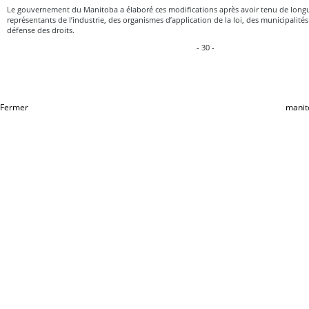
Le gouvernement du Manitoba a élaboré ces modifications après avoir tenu de longu
représentants de l’industrie, des organismes d’application de la loi, des municipalité
défense des droits.
- 30 -
Fermer
manit