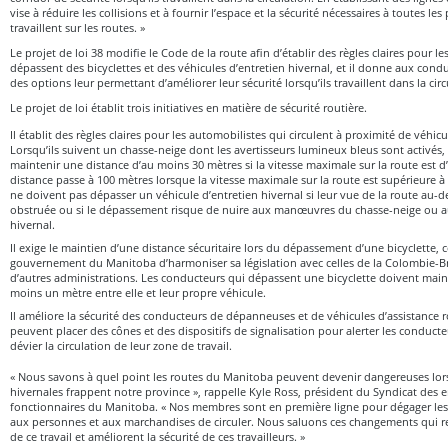
vise à réduire les collisions et à fournir l’espace et la sécurité nécessaires à toutes l
travaillent sur les routes. »
Le projet de loi 38 modifie le Code de la route afin d’établir des règles claires pour le
dépassent des bicyclettes et des véhicules d’entretien hivernal, et il donne aux co
des options leur permettant d’améliorer leur sécurité lorsqu’ils travaillent dans la circ
Le projet de loi établit trois initiatives en matière de sécurité routière.
Il établit des règles claires pour les automobilistes qui circulent à proximité de véhicu
Lorsqu’ils suivent un chasse-neige dont les avertisseurs lumineux bleus sont activés
maintenir une distance d’au moins 30 mètres si la vitesse maximale sur la route est d
distance passe à 100 mètres lorsque la vitesse maximale sur la route est supérieure 
ne doivent pas dépasser un véhicule d’entretien hivernal si leur vue de la route au-d
obstruée ou si le dépassement risque de nuire aux manœuvres du chasse-neige ou aux
hivernal.
Il exige le maintien d’une distance sécuritaire lors du dépassement d’une bicyclette, 
gouvernement du Manitoba d’harmoniser sa législation avec celles de la Colombie-Br
d’autres administrations. Les conducteurs qui dépassent une bicyclette doivent main
moins un mètre entre elle et leur propre véhicule.
Il améliore la sécurité des conducteurs de dépanneuses et de véhicules d’assistance 
peuvent placer des cônes et des dispositifs de signalisation pour alerter les conducte
dévier la circulation de leur zone de travail.
« Nous savons à quel point les routes du Manitoba peuvent devenir dangereuses lor
hivernales frappent notre province », rappelle Kyle Ross, président du Syndicat des
fonctionnaires du Manitoba. « Nos membres sont en première ligne pour dégager les
aux personnes et aux marchandises de circuler. Nous saluons ces changements qui r
de ce travail et améliorent la sécurité de ces travailleurs. »