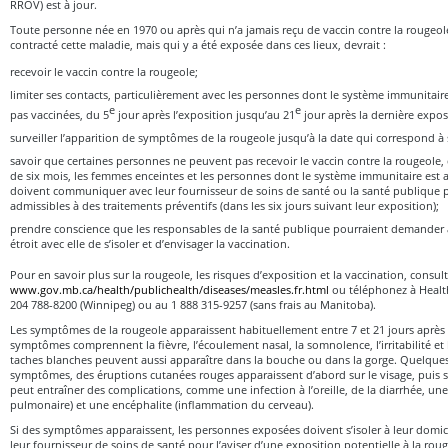
RROV) est à jour.
Toute personne née en 1970 ou après qui n’a jamais reçu de vaccin contre la rougeole
contracté cette maladie, mais qui y a été exposée dans ces lieux, devrait :
recevoir le vaccin contre la rougeole;
limiter ses contacts, particulièrement avec les personnes dont le système immunitaire
e
e
pas vaccinées, du 5
jour après l’exposition jusqu’au 21
jour après la dernière expos
surveiller l’apparition de symptômes de la rougeole jusqu’à la date qui correspond à 
savoir que certaines personnes ne peuvent pas recevoir le vaccin contre la rougeole
de six mois, les femmes enceintes et les personnes dont le système immunitaire est a
doivent communiquer avec leur fournisseur de soins de santé ou la santé publique po
admissibles à des traitements préventifs (dans les six jours suivant leur exposition);
prendre conscience que les responsables de la santé publique pourraient demander
étroit avec elle de s’isoler et d’envisager la vaccination.
Pour en savoir plus sur la rougeole, les risques d’exposition et la vaccination, consult
www.gov.mb.ca/health/publichealth/diseases/measles.fr.html
ou téléphonez à Healt
204 788-8200 (Winnipeg) ou au 1 888 315-9257 (sans frais au Manitoba).
Les symptômes de la rougeole apparaissent habituellement entre 7 et 21 jours après 
symptômes comprennent la fièvre, l’écoulement nasal, la somnolence, l’irritabilité et 
taches blanches peuvent aussi apparaître dans la bouche ou dans la gorge. Quelques
symptômes, des éruptions cutanées rouges apparaissent d’abord sur le visage, puis s
peut entraîner des complications, comme une infection à l’oreille, de la diarrhée, u
pulmonaire) et une encéphalite (inflammation du cerveau).
Si des symptômes apparaissent, les personnes exposées doivent s’isoler à leur domi
leur fournisseur de soins de santé pour l’aviser d’une exposition potentielle à la ro