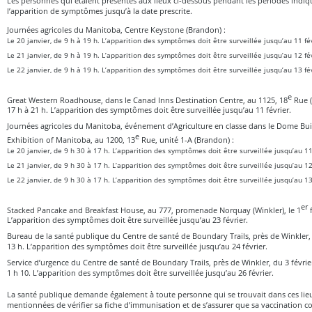
Les personnes qui étaient présentes aux lieux ci-dessous pendant les périodes indiqu
l’apparition de symptômes jusqu’à la date prescrite.
Journées agricoles du Manitoba, Centre Keystone (Brandon) :
Le 20 janvier, de 9 h à 19 h. L’apparition des symptômes doit être surveillée jusqu’au 11 fév
Le 21 janvier, de 9 h à 19 h. L’apparition des symptômes doit être surveillée jusqu’au 12 fév
Le 22 janvier, de 9 h à 19 h. L’apparition des symptômes doit être surveillée jusqu’au 13 fév
e
Great Western Roadhouse, dans le Canad Inns Destination Centre, au 1125, 18
Rue (
17 h à 21 h. L’apparition des symptômes doit être surveillée jusqu’au 11 février.
Journées agricoles du Manitoba, événement d’Agriculture en classe dans le Dome Buil
e
Exhibition of Manitoba, au 1200, 13
Rue, unité 1-A (Brandon) :
Le 20 janvier, de 9 h 30 à 17 h. L’apparition des symptômes doit être surveillée jusqu’au 11
Le 21 janvier, de 9 h 30 à 17 h. L’apparition des symptômes doit être surveillée jusqu’au 12
Le 22 janvier, de 9 h 30 à 17 h. L’apparition des symptômes doit être surveillée jusqu’au 13
er
Stacked Pancake and Breakfast House, au 777, promenade Norquay (Winkler), le 1
f
L’apparition des symptômes doit être surveillée jusqu’au 23 février.
Bureau de la santé publique du Centre de santé de Boundary Trails, près de Winkler, l
13 h. L’apparition des symptômes doit être surveillée jusqu’au 24 février.
Service d’urgence du Centre de santé de Boundary Trails, près de Winkler, du 3 février 
1 h 10. L’apparition des symptômes doit être surveillée jusqu’au 26 février.
La santé publique demande également à toute personne qui se trouvait dans ces lie
mentionnées de vérifier sa fiche d’immunisation et de s’assurer que sa vaccination c