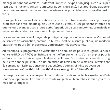
ménage ne sont pas vaccinés, ils doivent limiter leur exposition jusqu’à ce que la 
reçu des instructions de son fournisseur de soins de santé. Il est préférable d’appele
personnel soignant prenne les mesures nécessaires pour réduire le risque d’expositi
virus.
La rougeole est une maladie infectieuse extrêmement transmissible qui se propage p
expulsées dans l’air lorsque quelqu’un tousse ou éternue. Une personne infectée peu
quatre jours avant et quatre jours après l’apparition de ses symptômes. La maladie e
même mortelle, chez les poupons et les jeunes enfants.
La vaccination est le seul moyen de protéger la population de la rougeole. Commun
de services de vaccination, comme un bureau local de la santé publique, un médecin
praticienne, pour vérifier que toute votre maisonnée est vaccinée.
Au Manitoba, le programme de vaccination en deux doses pour la rougeole, la rubéole,
varicelle (RRO ou RROV) est habituellement offert aux enfants d’un an et plus pour l
enfants de quatre à six ans pour la deuxième. En cas d’exposition au virus de la rou
peut être donnée plus tôt. De plus, en raison de l’éclosion de la maladie, certains en
également admissibles. L’ensemble des critères d’admissibilité se trouvent au
www.gov.mb.ca/health/publichealth/cdc/vaccineeligibility.fr.html#MMR
.
Les responsables de la santé publique continueront de surveiller la situation et d’in
tout développement. Le nombre de cas de rougeole au Manitoba est mis à jour tous l
Web sur la rougeole.
– 30 –