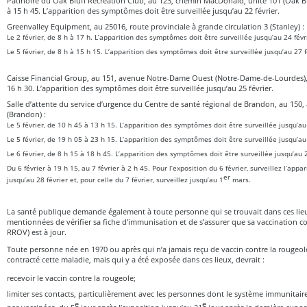
Patinoire du Oak Bluff Recreation Club, au 123, chemin MacDonald, unité 101 (Oak Bluf
à 15 h 45. L’apparition des symptômes doit être surveillée jusqu’au 22 février.
Greenvalley Equipment, au 25016, route provinciale à grande circulation 3 (Stanley) :
Le 2 février, de 8 h à 17 h. L’apparition des symptômes doit être surveillée jusqu’au 24 févr
Le 5 février, de 8 h à 15 h 15. L’apparition des symptômes doit être surveillée jusqu’au 27 f
Caisse Financial Group, au 151, avenue Notre-Dame Ouest (Notre-Dame-de-Lourdes), l
16 h 30. L’apparition des symptômes doit être surveillée jusqu’au 25 février.
Salle d’attente du service d’urgence du Centre de santé régional de Brandon, au 150
(Brandon) :
Le 5 février, de 10 h 45 à 13 h 15. L’apparition des symptômes doit être surveillée jusqu’au 
Le 5 février, de 19 h 05 à 23 h 15. L’apparition des symptômes doit être surveillée jusqu’au 
Le 6 février, de 8 h 15 à 18 h 45. L’apparition des symptômes doit être surveillée jusqu’au 2
Du 6 février à 19 h 15, au 7 février à 2 h 45. Pour l’exposition du 6 février, surveillez l’ap
er
jusqu’au 28 février et, pour celle du 7 février, surveillez jusqu’au 1
mars.
La santé publique demande également à toute personne qui se trouvait dans ces lie
mentionnées de vérifier sa fiche d’immunisation et de s’assurer que sa vaccination c
RROV) est à jour.
Toute personne née en 1970 ou après qui n’a jamais reçu de vaccin contre la rougeole
contracté cette maladie, mais qui y a été exposée dans ces lieux, devrait :
recevoir le vaccin contre la rougeole;
limiter ses contacts, particulièrement avec les personnes dont le système immunitaire
e
e
pas vaccinées, du 5
jour après l’exposition jusqu’au 21
jour après la dernière expos