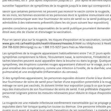
surveiller l’apparition de symptômes de la rougeole jusqu’à la date qui correspond à 
savoir que certaines personnes ne peuvent pas recevoir le vaccin contre la rougeole
de six mois, les femmes enceintes et les personnes dont le système immunitaire est a
doivent communiquer avec leur fournisseur de soins de santé ou la santé publique po
admissibles à des traitements préventifs (dans les six jours suivant leur exposition);
prendre conscience que les responsables de la santé publique pourraient demander
étroit avec elle de s’isoler et d’envisager la vaccination.
Pour en savoir plus sur la rougeole, les risques d’exposition et la vaccination, consult
www.gov.mb.ca/health/publichealth/diseases/measles.fr.html
ou téléphonez à Healt
204 788-8200 (Winnipeg) ou au 1 888 315-9257 (sans frais au Manitoba).
Les symptômes de la rougeole apparaissent habituellement entre 7 et 21 jours après 
symptômes comprennent la fièvre, l’écoulement nasal, la somnolence, l’irritabilité et 
taches blanches peuvent aussi apparaître dans la bouche ou dans la gorge. Quelques
symptômes, des éruptions cutanées rouges apparaissent d’abord sur le visage, puis s
peut entraîner des complications, comme une infection à l’oreille, de la diarrhée, u
pulmonaire) et une encéphalite (inflammation du cerveau).
Si des symptômes apparaissent, les personnes exposées doivent s’isoler à leur domi
leur fournisseur de soins de santé pour l’aviser d’une exposition potentielle à la ro
ménage ne sont pas vaccinés, ils doivent limiter leur exposition jusqu’à ce que la 
reçu des instructions de son fournisseur de soins de santé. Il est préférable d’appele
personnel soignant prenne les mesures nécessaires pour réduire le risque d’expositi
virus.
La rougeole est une maladie infectieuse extrêmement transmissible qui se propage p
expulsées dans l’air lorsque quelqu’un tousse ou éternue. Une personne infectée peu
quatre jours avant et quatre jours après l’apparition de ses symptômes. La maladie e