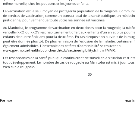
même mortelle, chez les poupons et les jeunes enfants.
La vaccination est le seul moyen de protéger la population de la rougeole. Commun
de services de vaccination, comme un bureau local de la santé publique, un médecin
praticienne, pour vérifier que toute votre maisonnée est vaccinée.
Au Manitoba, le programme de vaccination en deux doses pour la rougeole, la rubéole,
varicelle (RRO ou RROV) est habituellement offert aux enfants d’un an et plus pour l
enfants de quatre à six ans pour la deuxième. En cas d’exposition au virus de la rou
peut être donnée plus tôt. De plus, en raison de l’éclosion de la maladie, certains en
également admissibles. L’ensemble des critères d’admissibilité se trouvent au
www.gov.mb.ca/health/publichealth/cdc/vaccineeligibility.fr.html#MMR
.
Les responsables de la santé publique continueront de surveiller la situation et d’in
tout développement. Le nombre de cas de rougeole au Manitoba est mis à jour tous l
Web sur la rougeole.
– 30 –
Fermer
manit