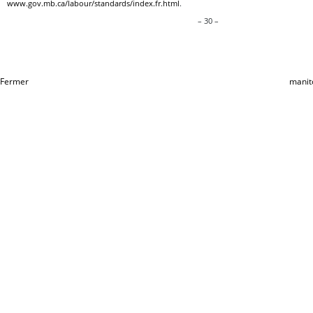
www.gov.mb.ca/labour/standards/index.fr.html
.
– 30 –
Fermer
manit