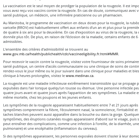
La vaccination est le seul moyen de protéger la population de la rougeole. Il est imp
vous avez reçu vos vaccins contre la rougeole. En cas de doute, communiquez avec vo
santé publique, un médecin, une infirmière praticienne ou un pharmacien.
Au Manitoba, le programme de vaccination en deux doses pour la rougeole, la rubéole,
varicelle (RROV) est habituellement offert aux enfants d’un an et plus pour la premiè
de quatre à six ans pour la deuxième. En cas d’exposition au virus de la rougeole, l
donnée plus tôt. De plus, en raison de l’éclosion de la maladie, certains enfants de 
admissibles.
L’ensemble des critères d’admissibilité se trouvent au
www.gov.mb.ca/health/publichealth/cdc/vaccineeligibility.fr.html#MMR
.
Pour recevoir le vaccin contre la rougeole, visitez votre fournisseur de soins primaire
santé publique, un centre d’accès communautaire ou une clinique de soins de conti
rendez-vous le jour même ou le jour suivant dans une clinique pour maladies et bl
clinique à heures prolongées, visitez le
www.medinav.ca
.
La rougeole est une maladie infectieuse extrêmement transmissible qui se propage p
expulsées dans l’air lorsque quelqu’un tousse ou éternue. Une personne infectée peu
quatre jours avant et quatre jours après l’apparition de ses symptômes. La maladie e
même mortelle, chez les poupons et les jeunes enfants.
Les symptômes de la rougeole apparaissent habituellement entre 7 et 21 jours après 
symptômes comprennent la fièvre, l’écoulement nasal, la somnolence, l’irritabilité et 
taches blanches peuvent aussi apparaître dans la bouche ou dans la gorge. Quelques
symptômes, des éruptions cutanées rouges apparaissent d’abord sur le visage, puis s
peut entraîner des complications, comme une infection à l’oreille, de la diarrhée, u
pulmonaire) et une encéphalite (inflammation du cerveau).
Si des symptômes apparaissent, les personnes exposées doivent s’isoler à leur domi