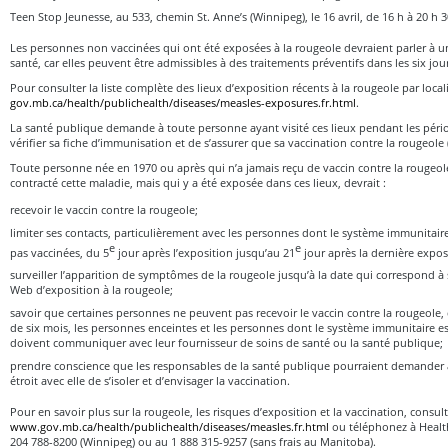
Teen Stop Jeunesse, au 533, chemin St. Anne’s (Winnipeg), le 16 avril, de 16 h à 20 h 3
Les personnes non vaccinées qui ont été exposées à la rougeole devraient parler à u
santé, car elles peuvent être admissibles à des traitements préventifs dans les six jou
Pour consulter la liste complète des lieux d’exposition récents à la rougeole par local
gov.mb.ca/health/publichealth/diseases/measles-exposures.fr.html
.
La santé publique demande à toute personne ayant visité ces lieux pendant les pér
vérifier sa fiche d’immunisation et de s’assurer que sa vaccination contre la rougeole
Toute personne née en 1970 ou après qui n’a jamais reçu de vaccin contre la rougeole
contracté cette maladie, mais qui y a été exposée dans ces lieux, devrait :
recevoir le vaccin contre la rougeole;
limiter ses contacts, particulièrement avec les personnes dont le système immunitaire
e
e
pas vaccinées, du 5
jour après l’exposition jusqu’au 21
jour après la dernière expos
surveiller l’apparition de symptômes de la rougeole jusqu’à la date qui correspond à s
Web d’exposition à la rougeole;
savoir que certaines personnes ne peuvent pas recevoir le vaccin contre la rougeole
de six mois, les personnes enceintes et les personnes dont le système immunitaire es
doivent communiquer avec leur fournisseur de soins de santé ou la santé publique;
prendre conscience que les responsables de la santé publique pourraient demander
étroit avec elle de s’isoler et d’envisager la vaccination.
Pour en savoir plus sur la rougeole, les risques d’exposition et la vaccination, consult
www.gov.mb.ca/health/publichealth/diseases/measles.fr.html
ou téléphonez à Healt
204 788-8200 (Winnipeg) ou au 1 888 315-9257 (sans frais au Manitoba).