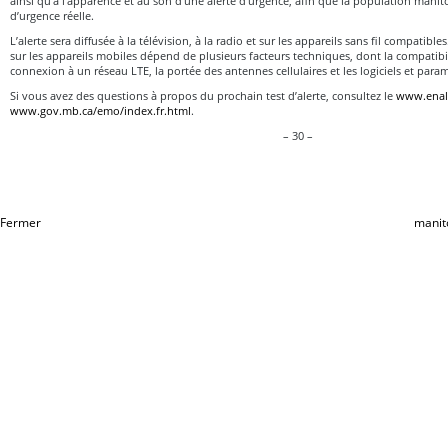
ainsi qu’à l’apparence et au son d’une alerte d’urgence, afin que la population manit
d’urgence réelle.
L’alerte sera diffusée à la télévision, à la radio et sur les appareils sans fil compatible
sur les appareils mobiles dépend de plusieurs facteurs techniques, dont la compatibili
connexion à un réseau LTE, la portée des antennes cellulaires et les logiciels et param
Si vous avez des questions à propos du prochain test d’alerte, consultez le
www.enale
www.gov.mb.ca/emo/index.fr.html
.
– 30 –
Fermer
manit