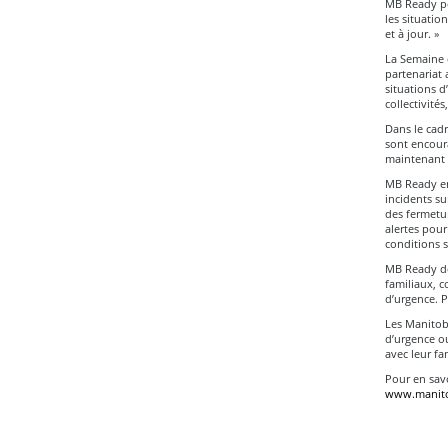
MB Ready pou
les situatio
et à jour. »
La Semaine d
partenariat 
situations d
collectivité
Dans le cadr
sont encoura
maintenant o
MB Ready env
incidents s
des fermetur
alertes pour
conditions s
MB Ready do
familiaux, c
d’urgence. P
Les Manitoba
d’urgence ou
avec leur fam
Pour en savo
www.manito