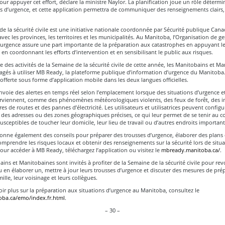
r appuyer cet effort, déclare la ministre Naylor. La planification joue un rôle déterm
ns d’urgence, et cette application permettra de communiquer des renseignements clairs,
e la sécurité civile est une initiative nationale coordonnée par Sécurité publique Can
avec les provinces, les territoires et les municipalités. Au Manitoba, l’Organisation de g
’urgence assure une part importante de la préparation aux catastrophes en appuyant l
s, en coordonnant les efforts d’intervention et en sensibilisant le public aux risques.
e des activités de la Semaine de la sécurité civile de cette année, les Manitobains et M
gés à utiliser MB Ready, la plateforme publique d’information d’urgence du Manitoba. 
fferte sous forme d’application mobile dans les deux langues officielles.
oie des alertes en temps réel selon l’emplacement lorsque des situations d’urgence e
urviennent, comme des phénomènes météorologiques violents, des feux de forêt, des i
es de routes et des pannes d’électricité. Les utilisateurs et utilisatrices peuvent configu
 des adresses ou des zones géographiques précises, ce qui leur permet de se tenir au c
usceptibles de toucher leur domicile, leur lieu de travail ou d’autres endroits important
nne également des conseils pour préparer des trousses d’urgence, élaborer des plans
omprendre les risques locaux et obtenir des renseignements sur la sécurité lors de situa
our accéder à MB Ready, téléchargez l’application ou visitez le
mbready.manitoba.ca/
.
ins et Manitobaines sont invités à profiter de la Semaine de la sécurité civile pour revo
 en élaborer un, mettre à jour leurs trousses d’urgence et discuter des mesures de pré
ille, leur voisinage et leurs collègues.
ir plus sur la préparation aux situations d’urgence au Manitoba, consultez le
ba.ca/emo/index.fr.html
.
– 30 –