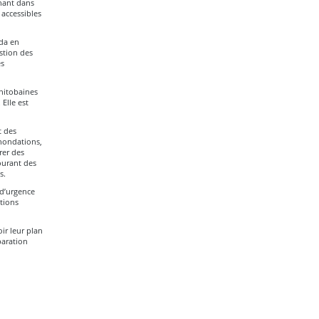
inant dans
 accessibles
ada en
estion des
es
anitobaines
Elle est
t des
nondations,
rer des
ourant des
s.
 d’urgence
tions
ir leur plan
paration