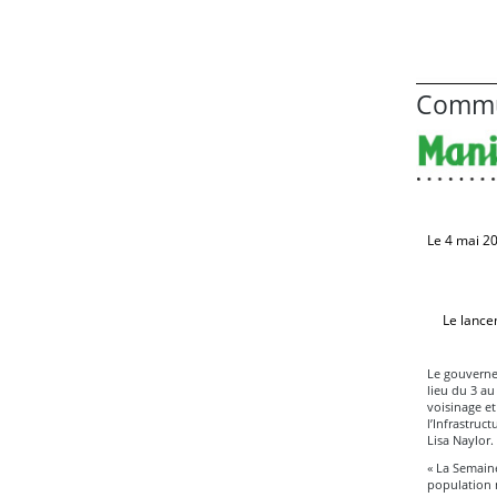
Commu
Le 4 mai 2
Le lancem
Le gouvernem
lieu du 3 au
voisinage et
l’Infrastruc
Lisa Naylor.
« La Semaine
population 