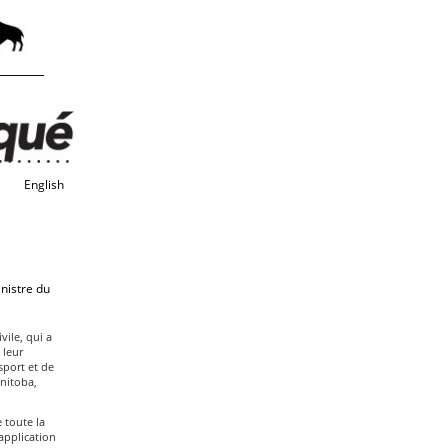
English
inistre du
ile, qui a
 leur
sport et de
anitoba,
 toute la
application