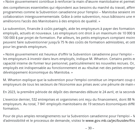
« Notre gouvernement contribue à renforcer la main-d’œuvre manitobaine et permet a
des compétences essentielles qui répondent aux besoins du marché du travail, affir
programmes comme la Subvention canadienne pour l’emploi – Manitoba seraient im
collaboration intergouvernementale. Grâce à cette subvention, nous bâtissons une m
améliorons l’accès des Manitobains à des emplois de qualité. »
La subvention, financée à coûts partagés, aide les employeurs à payer des formation
employés, actuels et nouveaux. Les employeurs ont droit à un maximum de 10 000 $
100 000 $ par projet de formation. Par ailleurs, les petits employeurs comptant moi
peuvent faire subventionner jusqu’à 75 % des coûts de formation admissibles, et cet
pour les grands employeurs.
« Notre gouvernement est heureux d’offrir la Subvention canadienne pour l’emploi 
les employeurs à investir dans leurs employés, indique M. Wharton. Certains petits 
capacité interne de former leur personnel, particulièrement les nouvelles recrues. Or
employés est indispensable au fonctionnement et au résultat net des petites entrepri
développement économique du Manitoba. »
M. Wharton explique que la subvention pour l’emploi constitue un important coup 
employeurs de tous les secteurs de l’économie aux prises avec une pénurie de main
En 2023, la première période de dépôt des demandes débute le 24 avril, et la seconde
L’exercice dernier, 532 entreprises et organismes ont reçu du financement, dont 88 % 
employeurs. Au total, 7 841 employés manitobains de 19 secteurs économiques différ
formation.
Pour de plus amples renseignements sur la Subvention canadienne pour l’emploi – Ma
d’admissibilité et le processus de demande, visitez le
www.gov.mb.ca/jec/busdev/fina
– 30 –