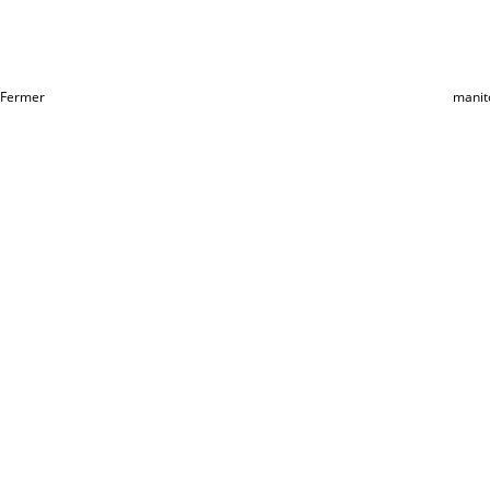
Fermer
manit