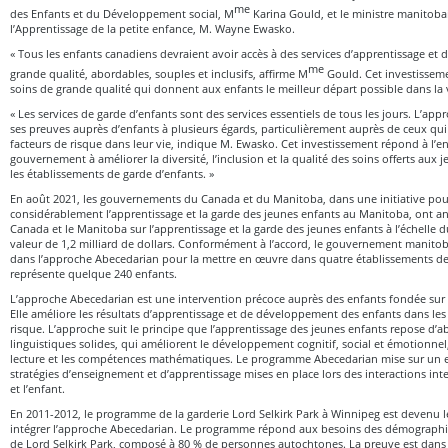
me
des Enfants et du Développement social, M
Karina Gould, et le ministre manitobai
l’Apprentissage de la petite enfance, M. Wayne Ewasko.
« Tous les enfants canadiens devraient avoir accès à des services d’apprentissage et 
me
grande qualité, abordables, souples et inclusifs, affirme M
Gould. Cet investisseme
soins de grande qualité qui donnent aux enfants le meilleur départ possible dans la v
« Les services de garde d’enfants sont des services essentiels de tous les jours. L’app
ses preuves auprès d’enfants à plusieurs égards, particulièrement auprès de ceux qu
facteurs de risque dans leur vie, indique M. Ewasko. Cet investissement répond à l’
gouvernement à améliorer la diversité, l’inclusion et la qualité des soins offerts aux
les établissements de garde d’enfants. »
En août 2021, les gouvernements du Canada et du Manitoba, dans une initiative pou
considérablement l’apprentissage et la garde des jeunes enfants au Manitoba, ont an
Canada et le Manitoba sur l’apprentissage et la garde des jeunes enfants à l’échelle
valeur de 1,2 milliard de dollars. Conformément à l’accord, le gouvernement manitoba
dans l’approche Abecedarian pour la mettre en œuvre dans quatre établissements de 
représente quelque 240 enfants.
L’approche Abecedarian est une intervention précoce auprès des enfants fondée su
Elle améliore les résultats d’apprentissage et de développement des enfants dans l
risque. L’approche suit le principe que l’apprentissage des jeunes enfants repose d
linguistiques solides, qui améliorent le développement cognitif, social et émotionnel,
lecture et les compétences mathématiques. Le programme Abecedarian mise sur un
stratégies d’enseignement et d’apprentissage mises en place lors des interactions inte
et l’enfant.
En 2011-2012, le programme de la garderie Lord Selkirk Park à Winnipeg est devenu 
intégrer l’approche Abecedarian. Le programme répond aux besoins des démographi
de Lord Selkirk Park, composé à 80 % de personnes autochtones. La preuve est dans