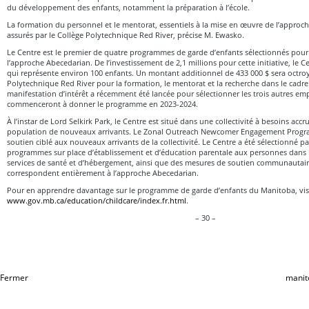
du développement des enfants, notamment la préparation à l’école.
La formation du personnel et le mentorat, essentiels à la mise en œuvre de l’approc
assurés par le Collège Polytechnique Red River, précise M. Ewasko.
Le Centre est le premier de quatre programmes de garde d’enfants sélectionnés pour
l’approche Abecedarian. De l’investissement de 2,1 millions pour cette initiative, le C
qui représente environ 100 enfants. Un montant additionnel de 433 000 $ sera octro
Polytechnique Red River pour la formation, le mentorat et la recherche dans le cadre 
manifestation d’intérêt a récemment été lancée pour sélectionner les trois autres em
commenceront à donner le programme en 2023-2024.
À l’instar de Lord Selkirk Park, le Centre est situé dans une collectivité à besoins acc
population de nouveaux arrivants. Le Zonal Outreach Newcomer Engagement Progr
soutien ciblé aux nouveaux arrivants de la collectivité. Le Centre a été sélectionné par
programmes sur place d’établissement et d’éducation parentale aux personnes dans l
services de santé et d’hébergement, ainsi que des mesures de soutien communautair
correspondent entièrement à l’approche Abecedarian.
Pour en apprendre davantage sur le programme de garde d’enfants du Manitoba, visi
www.gov.mb.ca/education/childcare/index.fr.html
.
– 30 –
Fermer
manit