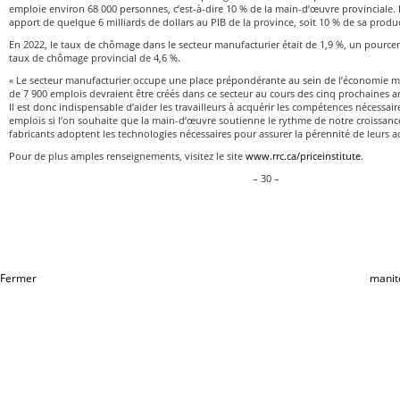
emploie environ 68 000 personnes, c’est-à-dire 10 % de la main-d’œuvre provinciale. 
apport de quelque 6 milliards de dollars au PIB de la province, soit 10 % de sa prod
En 2022, le taux de chômage dans le secteur manufacturier était de 1,9 %, un pourcen
taux de chômage provincial de 4,6 %.
« Le secteur manufacturier occupe une place prépondérante au sein de l’économie man
de 7 900 emplois devraient être créés dans ce secteur au cours des cinq prochaines 
Il est donc indispensable d’aider les travailleurs à acquérir les compétences nécessai
emplois si l’on souhaite que la main-d’œuvre soutienne le rythme de notre croissan
fabricants adoptent les technologies nécessaires pour assurer la pérennité de leurs act
Pour de plus amples renseignements, visitez le site
www.rrc.ca/priceinstitute
.
– 30 –
Fermer
manit