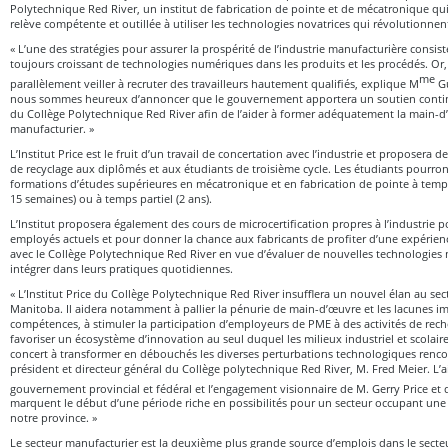
Polytechnique Red River, un institut de fabrication de pointe et de mécatronique qu
relève compétente et outillée à utiliser les technologies novatrices qui révolutionnen
« L’une des stratégies pour assurer la prospérité de l’industrie manufacturière consis
toujours croissant de technologies numériques dans les produits et les procédés. O
me
parallèlement veiller à recruter des travailleurs hautement qualifiés, explique M
Gu
nous sommes heureux d’annoncer que le gouvernement apportera un soutien continu
du Collège Polytechnique Red River afin de l’aider à former adéquatement la main-d
manufacturier. »
L’Institut Price est le fruit d’un travail de concertation avec l’industrie et proposera 
de recyclage aux diplômés et aux étudiants de troisième cycle. Les étudiants pourr
formations d’études supérieures en mécatronique et en fabrication de pointe à temps
15 semaines) ou à temps partiel (2 ans).
L’Institut proposera également des cours de microcertification propres à l’industrie 
employés actuels et pour donner la chance aux fabricants de profiter d’une expérie
avec le Collège Polytechnique Red River en vue d’évaluer de nouvelles technologies 
intégrer dans leurs pratiques quotidiennes.
« L’Institut Price du Collège Polytechnique Red River insufflera un nouvel élan au se
Manitoba. Il aidera notamment à pallier la pénurie de main-d’œuvre et les lacunes i
compétences, à stimuler la participation d’employeurs de PME à des activités de rech
favoriser un écosystème d’innovation au seul duquel les milieux industriel et scolaire
concert à transformer en débouchés les diverses perturbations technologiques renc
président et directeur général du Collège polytechnique Red River, M. Fred Meier. L’a
gouvernement provincial et fédéral et l’engagement visionnaire de M. Gerry Price et
marquent le début d’une période riche en possibilités pour un secteur occupant un
notre province. »
Le secteur manufacturier est la deuxième plus grande source d’emplois dans le secte