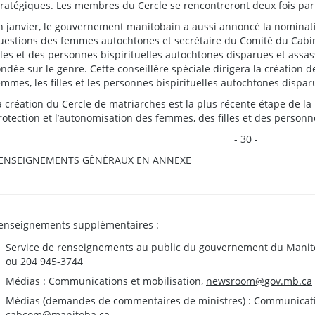
tratégiques. Les membres du Cercle se rencontreront deux fois par a
n janvier, le gouvernement manitobain a aussi annoncé la nominatio
uestions des femmes autochtones et secrétaire du Comité du Cabi
illes et des personnes bispirituelles autochtones disparues et assass
ondée sur le genre. Cette conseillère spéciale dirigera la création d
emmes, les filles et les personnes bispirituelles autochtones dispa
a création du Cercle de matriarches est la plus récente étape de la
rotection et l’autonomisation des femmes, des filles et des personn
- 30 -
ENSEIGNEMENTS GÉNÉRAUX EN ANNEXE
enseignements supplémentaires :
Service de renseignements au public du gouvernement du Manit
ou 204 945-3744
Médias : Communications et mobilisation,
newsroom@gov.mb.ca
Médias (demandes de commentaires de ministres) : Communication
cabcom@manitoba.ca
.