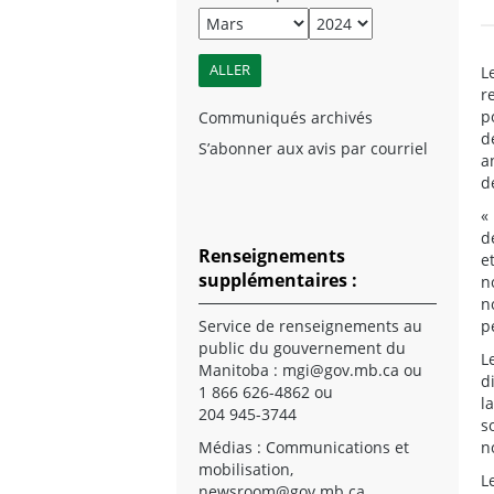
L
r
p
Communiqués archivés
d
S’abonner aux avis par courriel
a
d
«
d
Renseignements
e
supplémentaires :
n
n
Service de renseignements au
p
public du gouvernement du
L
Manitoba :
mgi@gov.mb.ca
ou
d
1 866 626-4862 ou
l
204 945-3744
s
Médias : Communications et
n
mobilisation,
L
newsroom@gov.mb.ca