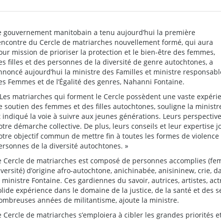
e gouvernement manitobain a tenu aujourd’hui la première
encontre du Cercle de matriarches nouvellement formé, qui aura
our mission de prioriser la protection et le bien-être des femmes,
es filles et des personnes de la diversité de genre autochtones, a
nnoncé aujourd’hui la ministre des Familles et ministre responsabl
es Femmes et de l’Égalité des genres, Nahanni Fontaine.
 Les matriarches qui forment le Cercle possèdent une vaste expéri
e soutien des femmes et des filles autochtones, souligne la ministr
t indiqué la voie à suivre aux jeunes générations. Leurs perspectiv
otre démarche collective. De plus, leurs conseils et leur expertise j
otre objectif commun de mettre fin à toutes les formes de violence e
ersonnes de la diversité autochtones. »
e Cercle de matriarches est composé de personnes accomplies (fe
iversité) d’origine afro-autochtone, anichinabée, anisininew, crie, d
a ministre Fontaine. Ces gardiennes du savoir, autrices, artistes, ac
olide expérience dans le domaine de la justice, de la santé et des s
ombreuses années de militantisme, ajoute la ministre.
e Cercle de matriarches s’emploiera à cibler les grandes priorité