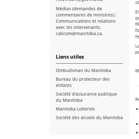
s
Médias (demandes de
E
commentaires de ministres) :
q
Communications et relations
f
avec les intervenants,
f
cabcom@manitoba.ca
.
f
L
p
Liens utiles
Ombudsman du Manitoba
R
Bureau du protecteur des
enfants
Société d’assurance publique
R
du Manitoba
Manitoba Lotteries
Société des alcools du Manitoba