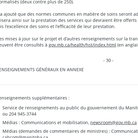
ormalisés (deux contre plus de 250).
l a ajouté que des normes communes en matière de soins seront ad
isera ainsi sur la prestation des services qui devraient être offerts 
ois l’excellence des soins et l’efficacité de leur prestation.
es mises à jour sur le projet et d’autres renseignements sur la tr
euvent être consultés à
gov.mb.ca/health/hst/index.html
(en anglai
- 30 -
ENSEIGNEMENTS GÉNÉRAUX EN ANNEXE
enseignements supplémentaires :
Service de renseignements au public du gouvernement du Manit
ou 204 945-3744
Médias : Communications et mobilisation,
newsroom@gov.mb.ca
Médias (demandes de commentaires de ministres) : Communication
cabcom@manitoba.ca
.