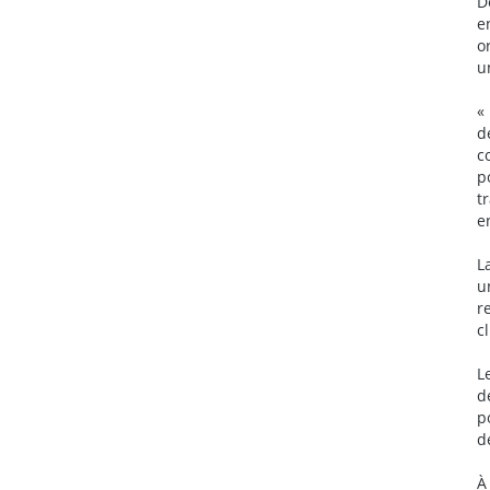
D
e
o
u
«
d
c
p
t
e
L
u
r
c
L
d
p
d
À