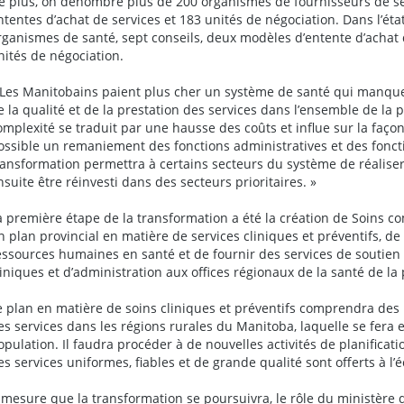
e plus, on dénombre plus de 200 organismes de fournisseurs de ser
ntentes d’achat de services et 183 unités de négociation. Dans l’éta
rganismes de santé, sept conseils, deux modèles d’entente d’achat 
nités de négociation.
 Les Manitobains paient plus cher un système de santé qui manque
e la qualité et de la prestation des services dans l’ensemble de la 
omplexité se traduit par une hausse des coûts et influe sur la façon
ossible un remaniement des fonctions administratives et des fonct
ransformation permettra à certains secteurs du système de réalise
nsuite être réinvesti dans des secteurs prioritaires. »
a première étape de la transformation a été la création de Soins c
n plan provincial en matière de services cliniques et préventifs, de 
essources humaines en santé et de fournir des services de soutien
liniques et d’administration aux offices régionaux de la santé de la 
e plan en matière de soins cliniques et préventifs comprendra des 
es services dans les régions rurales du Manitoba, laquelle se fera 
opulation. Il faudra procéder à de nouvelles activités de planificati
es services uniformes, fiables et de grande qualité sont offerts à l’é
 mesure que la transformation se poursuivra, le rôle du ministère d