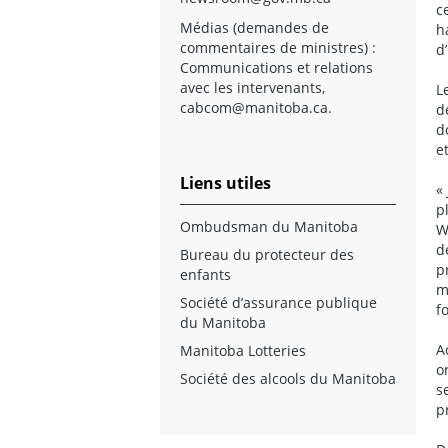
c
Médias (demandes de
h
commentaires de ministres) :
d
Communications et relations
avec les intervenants,
L
cabcom@manitoba.ca
.
d
d
e
Liens utiles
«
p
Ombudsman du Manitoba
W
d
Bureau du protecteur des
p
enfants
m
Société d’assurance publique
f
du Manitoba
A
Manitoba Lotteries
o
Société des alcools du Manitoba
s
p