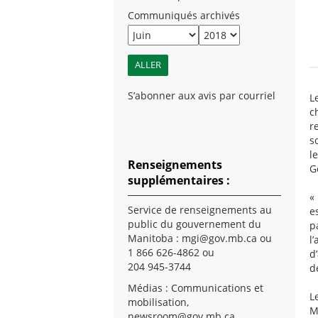
Communiqués archivés
S’abonner aux avis par courriel
L
c
r
s
l
Renseignements
G
supplémentaires :
«
Service de renseignements au
e
public du gouvernement du
p
Manitoba :
mgi@gov.mb.ca
ou
l
1 866 626-4862 ou
d
204 945-3744
d
Médias : Communications et
L
mobilisation,
M
newsroom@gov.mb.ca