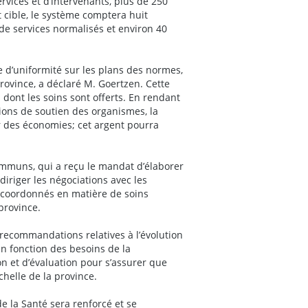
vices et d’intervenants, plus de 250
t cible, le système comptera huit
de services normalisés et environ 40
 d’uniformité sur les plans des normes,
province, a déclaré M. Goertzen. Cette
 dont les soins sont offerts. En rendant
ions de soutien des organismes, la
r des économies; cet argent pourra
ommuns, qui a reçu le mandat d’élaborer
diriger les négociations avec les
 coordonnés en matière de soins
province.
recommandations relatives à l’évolution
en fonction des besoins de la
on et d’évaluation pour s’assurer que
chelle de la province.
e la Santé sera renforcé et se