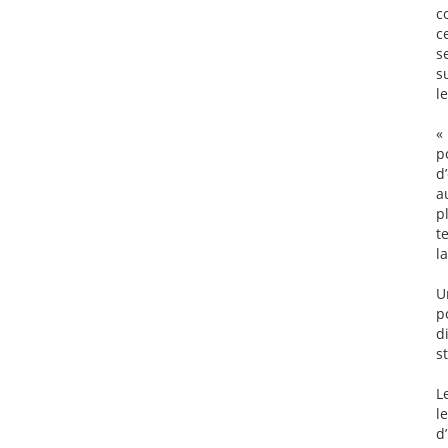
c
c
s
s
l
«
p
d
a
p
t
l
U
p
d
s
L
l
d