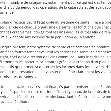
ertain nombre de catégories, notamment pour ce qui est des temps 
anche ou du genou, des opérations de la cataracte et des évaluati
’urgence.
e plan directeur décrit l’état cible du système de santé. Il vise à o
écrit le rôle de chaque organisme de santé, les fonctions que chacun
ont ces organismes interagiront les uns avec les autres afin de re
t mieux adapté aux besoins de la population du Manitoba.
 Jusqu’à présent, notre système de santé était composé de nombreu
lanifient, fournissent et évaluent les services de santé isolément le
right, chef de la direction de Soins communs. Dans le cadre de la
éterminera les secteurs prioritaires grâce à la création d’un plan e
réventifs qui permettra de cerner les lacunes dans les services, d’
odèles de prestation de services et de définir clairement les voies d
ournisseurs de soins. »
ctuellement, les services sont financés par le ministère de la Santé, 
rganisés par l’entremise de cinq offices régionaux de la santé, de 
ervices et d’établissements provinciaux, dont le Centre de santé men
rovincial Cadham.