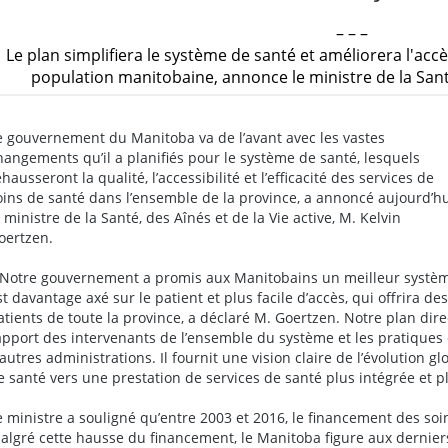
– – –
Le plan simplifiera le système de santé et améliorera l'accè
population manitobaine, annonce le ministre de la Santé
e gouvernement du Manitoba va de l’avant avec les vastes
hangements qu’il a planifiés pour le système de santé, lesquels
ehausseront la qualité, l’accessibilité et l’efficacité des services de
oins de santé dans l’ensemble de la province, a annoncé aujourd’h
e ministre de la Santé, des Aînés et de la Vie active, M. Kelvin
oertzen.
 Notre gouvernement a promis aux Manitobains un meilleur systèm
st davantage axé sur le patient et plus facile d’accès, qui offrira de
atients de toute la province, a déclaré M. Goertzen. Notre plan dir
’apport des intervenants de l’ensemble du système et les pratiques
’autres administrations. Il fournit une vision claire de l’évolution 
e santé vers une prestation de services de santé plus intégrée et pl
e ministre a souligné qu’entre 2003 et 2016, le financement des so
algré cette hausse du financement, le Manitoba figure aux dernie