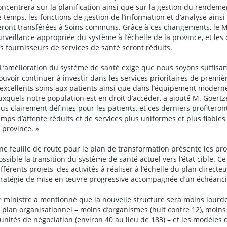
oncentrera sur la planification ainsi que sur la gestion du rendeme
e temps, les fonctions de gestion de l’information et d’analyse ains
eront transférées à Soins communs. Grâce à ces changements, le M
urveillance appropriée du système à l’échelle de la province, et le
es fournisseurs de services de santé seront réduits.
 L’amélioration du système de santé exige que nous soyons suffis
ouvoir continuer à investir dans les services prioritaires de premiè
’excellents soins aux patients ainsi que dans l’équipement moderne
uxquels notre population est en droit d’accéder, a ajouté M. Goertz
lus clairement définies pour les patients, et ces derniers profiteron
emps d’attente réduits et de services plus uniformes et plus fiables
a province. »
ne feuille de route pour le plan de transformation présente les proj
ossible la transition du système de santé actuel vers l’état cible. 
ifférents projets, des activités à réaliser à l’échelle du plan direct
tratégie de mise en œuvre progressive accompagnée d’un échéanci
e ministre a mentionné que la nouvelle structure sera moins lourde 
e plan organisationnel – moins d’organismes (huit contre 12), moins
’unités de négociation (environ 40 au lieu de 183) – et les modèles 