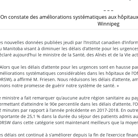
– – –
On constate des améliorations systématiques aux hôpitaux d
Winnipeg
es nouvelles données publiées jeudi par l’Institut canadien d’infor
u Manitoba visant à diminuer les délais d’attente pour les urgences
éclaré aujourd’hui le ministre de la Santé, des Aînés et de la Vie a
 Alors que les délais d’attente pour les urgences sont en hausse p
méliorations systématiques considérables dans les hôpitaux de l’Of
ORSW), a affirmé M. Friesen. Nous réduisons les délais d’attente, am
enons notre promesse de guérir notre système de santé. »
e ministre a fait remarquer qu’aucune autre région sanitaire au pay
ermettant d’atteindre le 90e percentile dans les délais d’attente, 
2 minutes par rapport à l’année précédente en 2017-2018. En outr
mportante de 25,1 % dans la durée du séjour des patients admis au
’ORSW dans cette catégorie sont maintenant meilleurs que la moy
es délais ont continué à s’améliorer depuis la fin de l’exercice finan