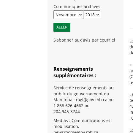
Communiqués archivés
S’abonner aux avis par courriel
L
d
d
«
Renseignements
a
supplémentaires :
(
t
Service de renseignements au
public du gouvernement du
L
Manitoba :
mgi@gov.mb.ca
ou
p
1 866 626-4862 ou
4
204 945-3744
i
l
Médias : Communications et
mobilisation,
L
newsroom@gov.mb.ca