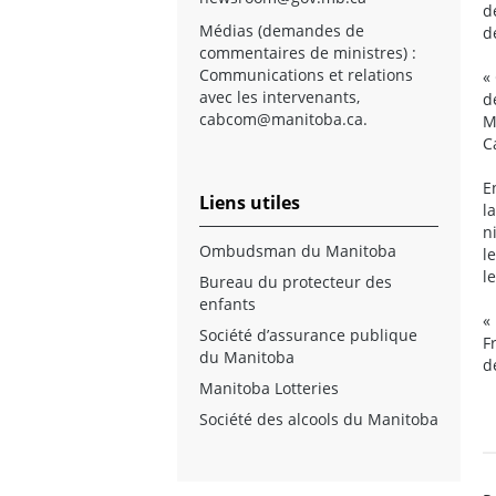
d
Médias (demandes de
d
commentaires de ministres) :
Communications et relations
«
avec les intervenants,
d
cabcom@manitoba.ca
.
M
C
E
Liens utiles
l
n
Ombudsman du Manitoba
l
l
Bureau du protecteur des
enfants
«
Société d’assurance publique
F
du Manitoba
d
Manitoba Lotteries
Société des alcools du Manitoba