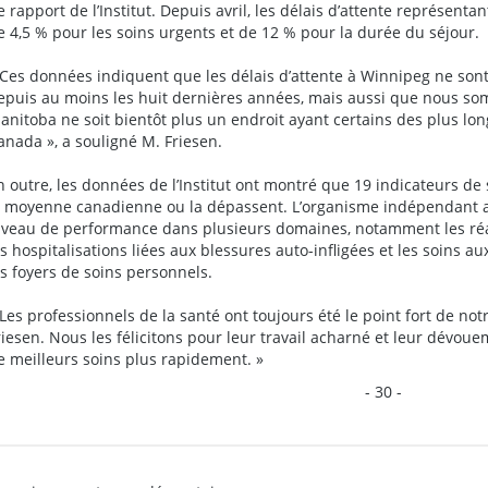
e rapport de l’Institut. Depuis avril, les délais d’attente représent
e 4,5 % pour les soins urgents et de 12 % pour la durée du séjour.
 Ces données indiquent que les délais d’attente à Winnipeg ne son
epuis au moins les huit dernières années, mais aussi que nous so
anitoba ne soit bientôt plus un endroit ayant certains des plus lon
anada », a souligné M. Friesen.
n outre, les données de l’Institut ont montré que 19 indicateurs d
a moyenne canadienne ou la dépassent. L’organisme indépendant a
iveau de performance dans plusieurs domaines, notamment les réa
es hospitalisations liées aux blessures auto-infligées et les soins a
es foyers de soins personnels.
 Les professionnels de la santé ont toujours été le point fort de no
riesen. Nous les félicitons pour leur travail acharné et leur dévoue
e meilleurs soins plus rapidement. »
- 30 -