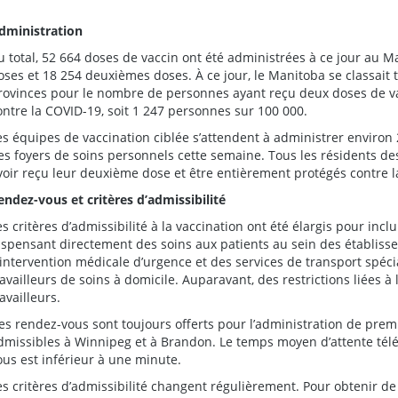
dministration
u total, 52 664 doses de vaccin ont été administrées à ce jour au M
oses et 18 254 deuxièmes doses. À ce jour, le Manitoba se classait
rovinces pour le nombre de personnes ayant reçu deux doses de va
ontre la COVID-19, soit 1 247 personnes sur 100 000.
es équipes de vaccination ciblée s’attendent à administrer enviro
es foyers de soins personnels cette semaine. Tous les résidents de
voir reçu leur deuxième dose et être entièrement protégés contre la
endez-vous et critères d’admissibilité
es critères d’admissibilité à la vaccination ont été élargis pour inclu
ispensant directement des soins aux patients au sein des établisse
’intervention médicale d’urgence et des services de transport spéci
ravailleurs de soins à domicile. Auparavant, des restrictions liées à 
ravailleurs.
es rendez-vous sont toujours offerts pour l’administration de pre
dmissibles à Winnipeg et à Brandon. Le temps moyen d’attente té
ous est inférieur à une minute.
es critères d’admissibilité changent régulièrement. Pour obtenir de 