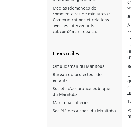
c
w
Médias (demandes de
commentaires de ministres) :
A
Communications et relations
À
avec les intervenants,
•
cabcom@manitoba.ca
.
•
L
d
Liens utiles
d
Ombudsman du Manitoba
R
Bureau du protecteur des
U
enfants
q
c
Société d’assurance publique
m
du Manitoba
T
Manitoba Lotteries
P
Société des alcools du Manitoba
m