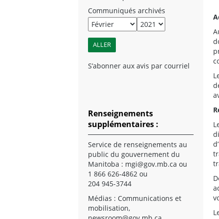
Communiqués archivés
A
A
d
p
c
S’abonner aux avis par courriel
L
d
a
R
Renseignements
supplémentaires :
L
d
d
Service de renseignements au
t
public du gouvernement du
t
Manitoba :
mgi@gov.mb.ca
ou
1 866 626-4862 ou
D
204 945-3744
a
v
Médias : Communications et
mobilisation,
L
newsroom@gov.mb.ca