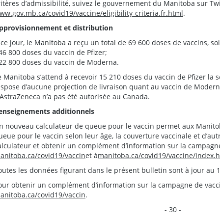
ritères d’admissibilité, suivez le gouvernement du Manitoba sur T
ww.gov.mb.ca/covid19/vaccine/eligibility-criteria.fr.html
.
pprovisionnement et distribution
 ce jour, le Manitoba a reçu un total de 69 600 doses de vaccins, soi
 46 800 doses du vaccin de Pfizer;
 22 800 doses du vaccin de Moderna.
e Manitoba s’attend à recevoir 15 210 doses du vaccin de Pfizer la
ispose d’aucune projection de livraison quant au vaccin de Moderna. 
’AstraZeneca n’a pas été autorisée au Canada.
enseignements additionnels
n nouveau calculateur de queue pour le vaccin permet aux Manitoba
ueue pour le vaccin selon leur âge, la couverture vaccinale et d’aut
alculateur et obtenir un complément d’information sur la campagne
anitoba.ca/covid19/vaccin
et à
manitoba.ca/covid19/vaccine/index.
outes les données figurant dans le présent bulletin sont à jour au 11
our obtenir un complément d’information sur la campagne de vacci
anitoba.ca/covid19/vaccin
.
- 30 -