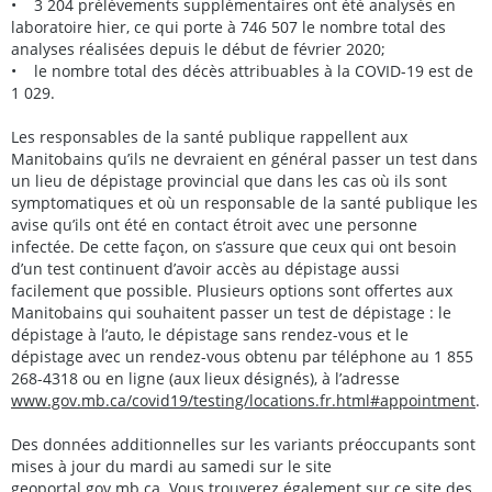
• 3 204 prélèvements supplémentaires ont été analysés en
laboratoire hier, ce qui porte à 746 507 le nombre total des
analyses réalisées depuis le début de février 2020;
• le nombre total des décès attribuables à la COVID-19 est de
1 029.
Les responsables de la santé publique rappellent aux
Manitobains qu’ils ne devraient en général passer un test dans
un lieu de dépistage provincial que dans les cas où ils sont
symptomatiques et où un responsable de la santé publique les
avise qu’ils ont été en contact étroit avec une personne
infectée. De cette façon, on s’assure que ceux qui ont besoin
d’un test continuent d’avoir accès au dépistage aussi
facilement que possible. Plusieurs options sont offertes aux
Manitobains qui souhaitent passer un test de dépistage : le
dépistage à l’auto, le dépistage sans rendez-vous et le
dépistage avec un rendez-vous obtenu par téléphone au 1 855
268-4318 ou en ligne (aux lieux désignés), à l’adresse
www.gov.mb.ca/covid19/testing/locations.fr.html#appointment
.
Des données additionnelles sur les variants préoccupants sont
mises à jour du mardi au samedi sur le site
geoportal.gov.mb.ca
. Vous trouverez également sur ce site des