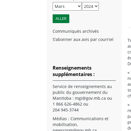
Communiqués archivés
S’abonner aux avis par courriel
T
a
c
é
D
Renseignements
«
supplémentaires :
n
a
Service de renseignements au
s
public du gouvernement du
c
Manitoba :
mgi@gov.mb.ca
ou
1 866 626-4862 ou
«
204 945-3744
r
p
Médias : Communications et
p
mobilisation,
d
newsroom@gov.mb.ca