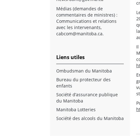
c
Médias (demandes de
L
commentaires de ministres) :
2
Communications et relations
q
avec les intervenants,
l
cabcom@manitoba.ca
.
a
I
M
Liens utiles
c
h
Ombudsman du Manitoba
E
Bureau du protecteur des
g
enfants
v
s
Société d’assurance publique
du Manitoba
P
h
Manitoba Lotteries
Société des alcools du Manitoba