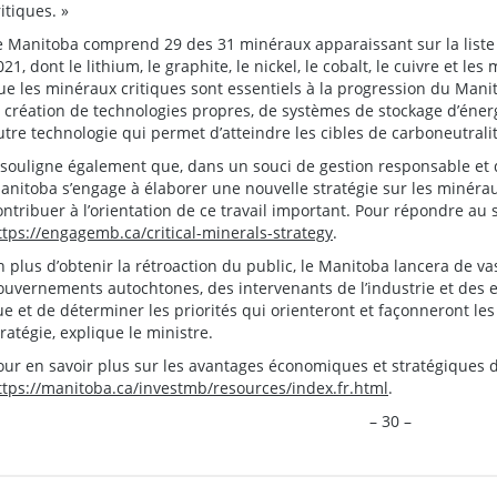
ritiques. »
e Manitoba comprend 29 des 31 minéraux apparaissant sur la list
021, dont le lithium, le graphite, le nickel, le cobalt, le cuivre et l
ue les minéraux critiques sont essentiels à la progression du Manit
a création de technologies propres, de systèmes de stockage d’énerg
utre technologie qui permet d’atteindre les cibles de carboneutralit
l souligne également que, dans un souci de gestion responsable et 
anitoba s’engage à élaborer une nouvelle stratégie sur les minéraux
ontribuer à l’orientation de ce travail important. Pour répondre a
ttps://engagemb.ca/critical-minerals-strategy
.
n plus d’obtenir la rétroaction du public, le Manitoba lancera de v
ouvernements autochtones, des intervenants de l’industrie et des ex
ue et de déterminer les priorités qui orienteront et façonneront les
tratégie, explique le ministre.
our en savoir plus sur les avantages économiques et stratégiques d
ttps://manitoba.ca/investmb/resources/index.fr.html
.
– 30 –