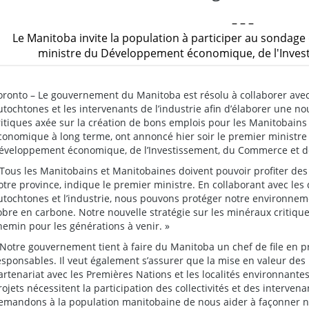
– – –
Le Manitoba invite la population à participer au sondage
ministre du Développement économique, de l'Inve
oronto – Le gouvernement du Manitoba est résolu à collaborer avec
utochtones et les intervenants de l’industrie afin d’élaborer une no
ritiques axée sur la création de bons emplois pour les Manitobains
conomique à long terme, ont annoncé hier soir le premier ministre
éveloppement économique, de l’Investissement, du Commerce et de
 Tous les Manitobains et Manitobaines doivent pouvoir profiter des
otre province, indique le premier ministre. En collaborant avec les
utochtones et l’industrie, nous pouvons protéger notre environnem
obre en carbone. Notre nouvelle stratégie sur les minéraux critique
hemin pour les générations à venir. »
 Notre gouvernement tient à faire du Manitoba un chef de file en p
esponsables. Il veut également s’assurer que la mise en valeur de
artenariat avec les Premières Nations et les localités environnantes
rojets nécessitent la participation des collectivités et des interve
emandons à la population manitobaine de nous aider à façonner n