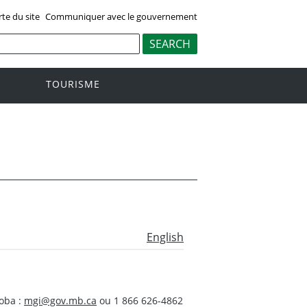
rte du site
Communiquer avec le gouvernement
TOURISME
English
oba :
mgi@gov.mb.ca
ou 1 866 626-4862